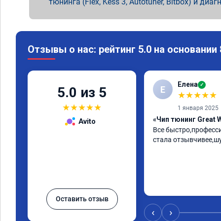
тюнинга (Flex, Kess 3, Autotuner, Bitbox) и диаг
Отзывы о нас: рейтинг 5.0 на основании
Елена
✓
Е
5.0 из 5
★
★
★
★
★
★
★
★
★
★
1 января 2025
«Чип тюнинг Great W
Avito
Все быстро,професс
стала отзывчивее,ш
Оставить отзыв
‹
›