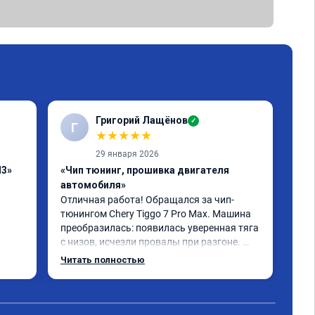
Григорий Лащёнов
✓
Г
Г
★
★
★
★
★
29 января 2026
H3»
«Чип тюнинг, прошивка двигателя
«Чи
автомобиля»
отк
Отличная работа! Обращался за чип-
Все
тюнингом Chery Tiggo 7 Pro Max. Машина 
,да
преобразилась: появилась уверенная тяга 
реш
с низов, исчезли провалы при разгоне. 
объ
Расход в спокойном режиме даже немного 
сум
Читать полностью
Чит
снизился. Все сделали профессионально, с 
вре
подробной консультацией. Рекомендую 
, я
всем, кто сомневается.
сер
рек