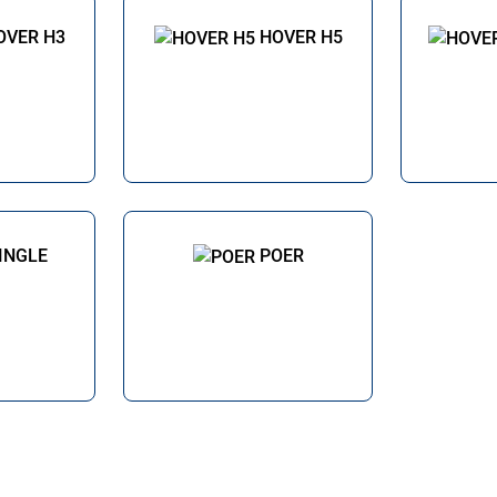
OVER H3
HOVER H5
INGLE
POER