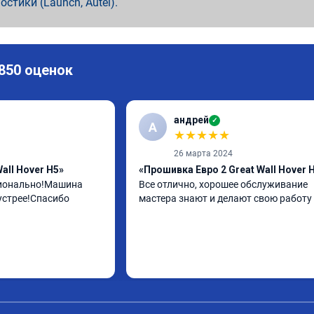
ностики (Launch, Autel).
 850 оценок
андрей
✓
А
★
★
★
★
★
26 марта 2024
all Hover H5»
«Прошивка Евро 2 Great Wall Hover 
ионально!Машина 
Все отлично, хорошее обслуживание 
устрее!Спасибо
мастера знают и делают свою работу