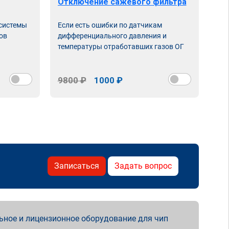
Отключение сажевого фильтра
От
 системы
Если есть ошибки по датчикам
Впу
ов
дифференциального давления и
неи
температуры отработавших газов ОГ
9800 ₽
1000 ₽
98
Записаться
Задать вопрос
ьное и лицензионное оборудование для чип