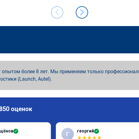
 опытом более 8 лет. Мы применяем только профессионал
ностики (Launch, Autel).
 850 оценок
ащёнов
георгий
✓
✓
Г
★
★
★
★
★