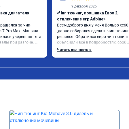
6
9 декабря 2025
ивка двигателя
«Чип тюнинг, прошивка Евро 2,
отключение егр Adblue»
бращался за чип-
Всем доброго дня,у меня Вольво xc60 
o 7 Pro Max. Машина 
,давно собирался сделать чип тюнинг 
илась уверенная тяга 
решился. Обратился евро чип тюнинг 
валы при разгоне. 
объяснили всё в подробностях, сообщ
режиме даже немного 
сумму записали. Приехал в назначенн
Читать полностью
ли профессионально, с 
время 2.5 часа и готово, разница ощу
ацией. Рекомендую 
, я доволен ,спасибо! дали гарантию и 
ся.
сертификат ао11462 ,знают своё дело 
рекомендую 👍