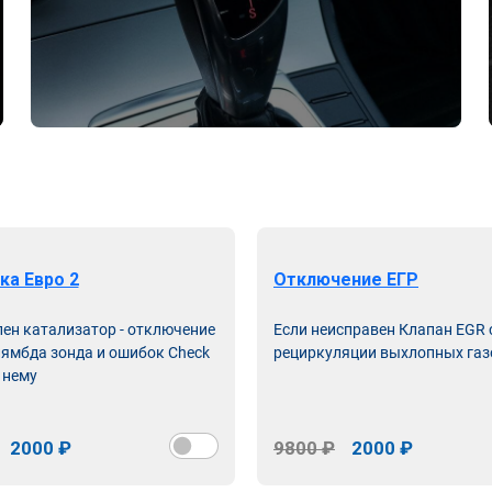
ка Евро 2
Отключение ЕГР
лен катализатор - отключение
Если неисправен Клапан EGR
лямбда зонда и ошибок Check
рециркуляции выхлопных газ
 нему
2000 ₽
9800 ₽
2000 ₽