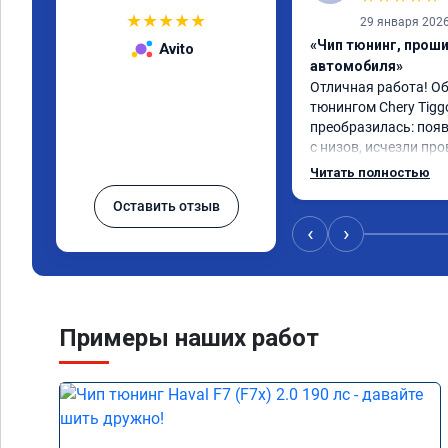
★
★
★
★
★
29 января 202
«Чип тюнинг, прош
Avito
автомобиля»
Отличная работа! О
тюнингом Chery Tigg
преобразилась: появ
с низов, исчезли про
Расход в спокойном 
Читать полностью
снизился. Все сдела
Оставить отзыв
подробной консульт
всем, кто сомневает
‹
›
Примеры наших работ