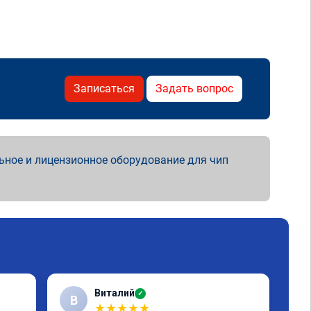
Записаться
Задать вопрос
ьное и лицензионное оборудование для чип
Виталий
✓
В
★
★
★
★
★