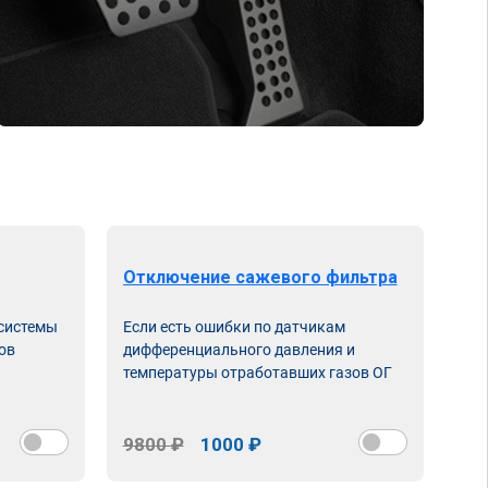
Отключение сажевого фильтра
От
 системы
Если есть ошибки по датчикам
Впу
ов
дифференциального давления и
неи
температуры отработавших газов ОГ
9800 ₽
1000 ₽
98