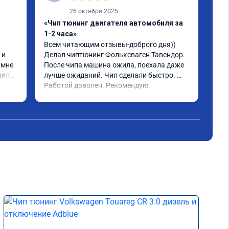
26 октября 2025
«Чип тюнинг двигателя автомобиля за
«Чи
1-2 часа»
2, 
Всем читающим отзывы-доброго дня)) 
Обр
и 
Делал чиптюнинг Фольксваген Тавендор. 
чип
мне 
После чипа машина ожила, поехала даже 
отк
или 
лучше ожиданий. Чип сделали быстро. 
стр
ое 
Работой доволен. Рекомендую.
полг
Чит
тима 
Все
Дог
обр
Пос
не 
Реш
рек