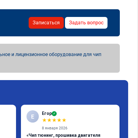
Записаться
Задать вопрос
ьное и лицензионное оборудование для чип
Егор
✓
Е
S
★
★
★
★
★
8 января 2026
«Чип тюнинг, прошивка двигателя
«Чи