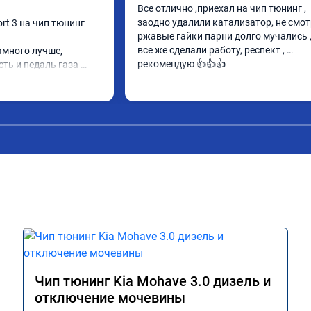
Все отлично ,приехал на чип тюнинг , 
заодно удалили катализатор, не смотр
rt 3 на чип тюнинг 
ржавые гайки парни долго мучались , 
все же сделали работу, респект , 
амного лучше, 
рекомендую 👍👍👍
ь и педаль газа 
елают свою работу 
и при покупке этих 
чип тюнинг, чтобы не 
п, Там по цифрам 
быть еще лучше)
Чип тюнинг Kia Mohave 3.0 дизель и
отключение мочевины