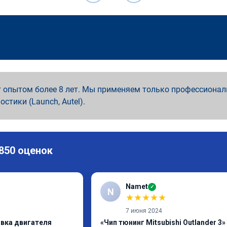
 опытом более 8 лет. Мы применяем только профессионал
ностики (Launch, Autel).
 850 оценок
Namet
✓
N
★
★
★
★
★
7 июня 2024
ивка двигателя
«Чип тюнинг Mitsubishi Outlander 3»