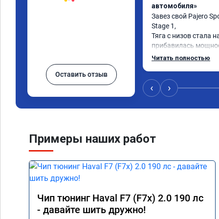
автомобиля»
Завез свой Pajero Spo
Stage 1,

Тяга с низов стала н
прибавилась мощност
стала отзывчивее.

Читать полностью
Оставить отзыв
Рекомендую ребят, д
качественно!

‹
›
Читал что в Австрали
машин сразу делают 
было провалов.

Завтра везу X7 на чи
Примеры наших работ
результаты должны 
Чип тюнинг Haval F7 (F7x) 2.0 190 лс
- давайте шить дружно!