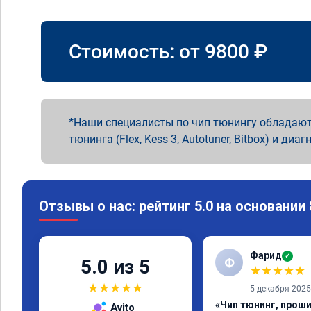
Стоимость: от
9800
₽
Наши специалисты по чип тюнингу обладают
тюнинга (Flex, Kess 3, Autotuner, Bitbox) и диаг
Отзывы о нас: рейтинг 5.0 на основании
Фарид
✓
Ф
5.0 из 5
★
★
★
★
★
★
★
★
★
★
5 декабря 2025
«Чип тюнинг, прош
Avito