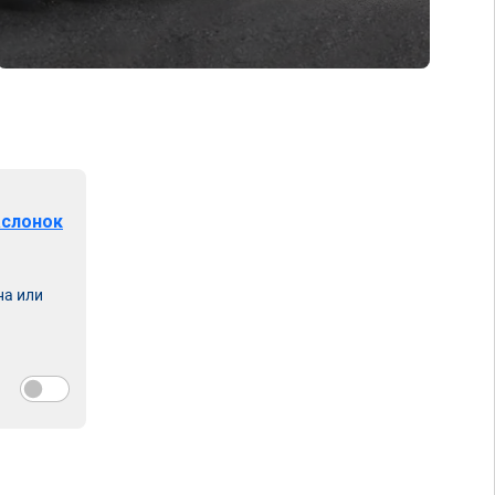
аслонок
на или