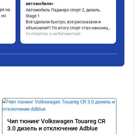
автомобиля»
дви
я на 
Автомобиль Паджеро спорт 2, дизель. 
Ува
но 
Stage 1

сму
Всё сделали быстро, все рассказали и 
дей
объяснили!!! По итогу спорт стал наконец-
раб
то спортом, а не бегемотом!

как
Чит
Спасибо большое A011935
до!
года
"по
спа
Тол
Чип тюнинг Volkswagen Touareg CR
3.0 дизель и отключение Adblue