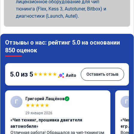
лицензионное оборудование для чип
тюнинга (Flex, Kess 3, Autotuner, Bitbox) и
диагностики (Launch, Autel).
Отзывы о нас: рейтинг 5.0 на основании
850 оценок
5.0 из 5
★
★
★
★
★
Оставить отзыв
Avito
Григорий Лащёнов
✓
Г
Г
★
★
★
★
★
29 января 2026
«Чип тюнинг, прошивка двигателя
«Чип 
автомобиля»
егр Ad
Отличная работа! Обращался за чип-тюнингом 
Всем д