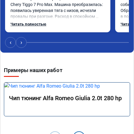
Chery Tiggo 7 Pro Max. Машина преобразилась: 
собира
появилась уверенная тяга с низов, исчезли 
Обрати
провалы при разгоне. Расход в спокойном 
в подр
режиме даже немного снизился. Все сделали 
Приеха
Читать полностью
Читать
профессионально, с подробной консультацией. 
готово
Рекомендую всем, кто сомневается.
дали г
своё д
‹
›
Примеры наших работ
Чип тюнинг Alfa Romeo Giulia 2.0t 280 hp