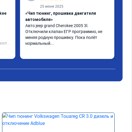
25 июня 2025
kee
«Чип тюнинг, прошивка двигателя
«Чи
автомобиля»
сде
гла
Авто jeep grand Cherokee 2005 3l. 
под
Отключили клапан ЕГР программно, не 
меняя родную прошивку. Пока полëт 
ают 
нормальный...
ем 