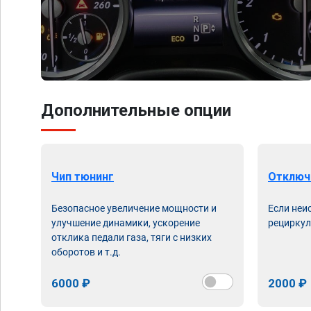
Дополнительные опции
Чип тюнинг
Отключ
Безопасное увеличение мощности и
Если неи
улучшение динамики, ускорение
рециркул
отклика педали газа, тяги с низких
оборотов и т.д.
6000 ₽
2000 ₽