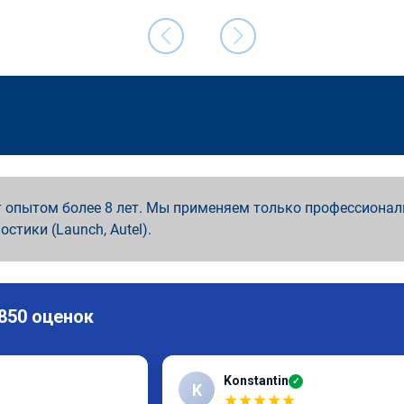
 опытом более 8 лет. Мы применяем только профессионал
ностики (Launch, Autel).
 850 оценок
Konstantin
✓
K
★
★
★
★
★