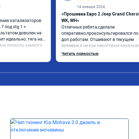
2
14 января 2024
«Прошивка Евро 2 Jeep Grand Chero
ения катализаторов 
WK, WH»
 под stg 1 + 
Отличные ребята,сделали 
льтатом доволен на 
оперативно,проконсультировался по 
т идеально, тяга на 
доп.работам. Отшивают в текущем 
на поехала намного 
времени,а не как некоторые накатыв
оплива радует. Делал 
непонятные прошивки из интернета,ч
Читать полностью
тдельный респект 👍. 
вызывают больше проблем.

тюнинг в RECHIP😁
Рекомендую!