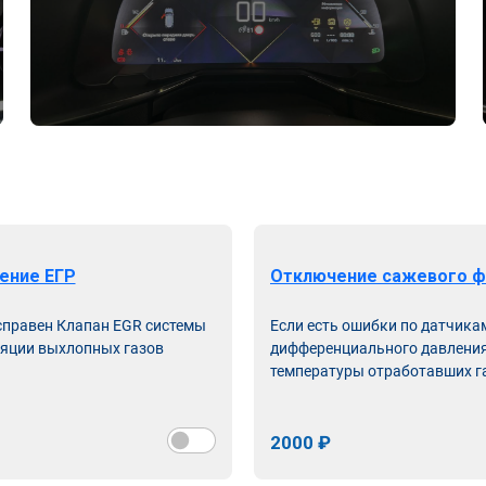
ение ЕГР
Отключение сажевого ф
справен Клапан EGR системы
Если есть ошибки по датчика
яции выхлопных газов
дифференциального давления
температуры отработавших г
2000 ₽