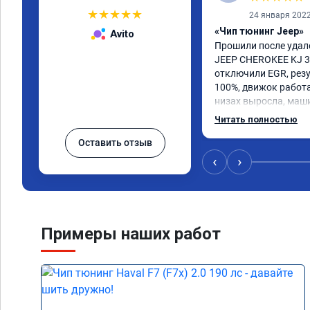
★
★
★
★
★
24 января 202
«Чип тюнинг Jeep»
Avito
Прошили после удал
JEEP CHEROKEE KJ 3.7
отключили EGR, резу
100%, движок работае
низах выросла, маши
интереснее, расход т
Читать полностью
мастер Даниил, ему о
Оставить отзыв
Короче, все на чип 
‹
›
Примеры наших работ