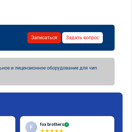
Записаться
Задать вопрос
ьное и лицензионное оборудование для чип
fox brothers
✓
F
A
★
★
★
★
★