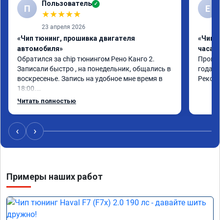
Пользователь
✓
П
Е
★
★
★
★
★
23 апреля 2026
«Чип тюнинг, прошивка двигателя
«Чип 
автомобиля»
часа»
Обратился за chip тюнингом Рено Канго 2.

Прошив
Записали быстро , на понедельник, общались в 
года. 
воскресенье. Запись на удобное мне время в 
Реком
18:00.

Работу выполнили за 30 минут, качественно, 
Читать полностью
эффектом доволен. Спасибо 🤝
‹
›
Примеры наших работ