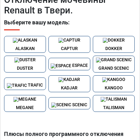
Renault в Твери.
Выберите вашу модель:
ALASKAN
САРTUR
DOKKER
ЕSРАCE
DUSTER
GRAND SCЕNIС
TRAFIC
КАDJАR
КАNGОО
SСЕNIС
МЕGАNЕ
ТАLISMАN
Плюсы полного программного отключения