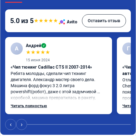
5.0 из 5
★
★
★
★
★
Оставить отзыв
Avito
Андрей
✓
А
Г
★
★
★
★
★
15 июня 2024
«Чип тюнинг Cadillac CTS II 2007-2014»
«Чип 
Ребята молодцы, сделали чип тюнинг 
автом
двигателя. Александр мастер своего дела. 
Отличн
Машина форд фокус 3 2.0 литра 
Chery 
powershift(робот), даже с этой задумчивой 
появил
коробкой, машина превратилась в ракету, 
провал
даже страшно от такого ускорения, динамика 
режиме
Читать полностью
Читать
огонь, педаль газа отзывчивее, пропала эта 
профес
удасная задумчивость машины, при этом 
Рекоме
расход топлива немного уменьшился, начиная 
‹
›
даже на холостом ходу. Да, можно найти 
дешевле услугу эту, но лучше чуть переплатить, 