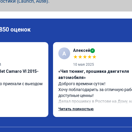
ностики (Launch, Autel).
 850 оценок
Алексей
✓
А
★
★
★
★
★
4
10 мая 2025
let Camaro VI 2015-
«Чип тюнинг, прошивка двигателя
автомобиля»
о приехали с выездом 
Доброго времени суток!

Хочу поблагодарить за отличную рабо
доступные ценны!

Делал прошивку в Ростове на Дону, на
авто шевроле круз 1.8 (141 л.с)с акпп 
Читать полностью
2013г.в.

Залили стэйдж 1; евро 2 и холодный 
термостат и всё это за 13800 рублей, ц
просто сказка, а результат при этом 