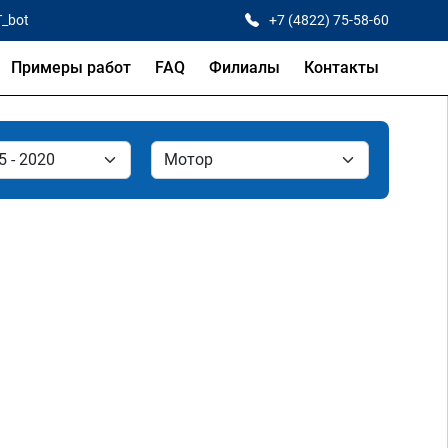
T_bot
+7 (4822) 75-58-60
Примеры работ
FAQ
Филиалы
Контакты
и