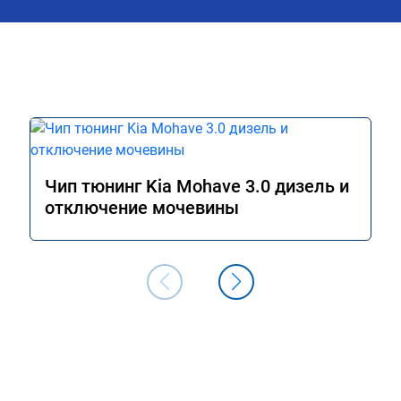
просто бомба. Сделали всё очень хор
и быстро, после прошивки уже недель
покатался по городу и всё замечатель
но больше всего порадовало поведени
авто на трассе, на майские праздники
поехал в мордовию, 1200км, машину н
узнать - тяга отличная, динамика разг
просто прелесть, отзывчивость на пи
газа превосходная, одно удовольстви
теперь прокатиться на дальняк! При 
Чип тюнинг Kia Mohave 3.0 дизель и
расход по трассе стал намного ниже, 6
отключение мочевины
литра на сотку при скоростном режим
100 - 120 км/ч. Однозначно рекоменд
воспользоваться услугами данного 
сервиса, я остался очень доволен 
результатом. Ещё раз большое спасиб
Процветания вашей компании.