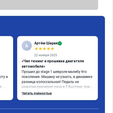
Артём Шарак
✓
А
В
★
★
★
★
★
22 ноября 2025
«Чип тюнинг и прошивка двигателя
автомобиля»
«Чи
Прошил до stage 1 шевроле малибу 9го 
отк
ту и 
поколения. Машину не узнать, в динамике 
Про
разница колоссальная! Педаль на 
отк
 
нажатие реагирует раза в 2 быстрее, при 
отл
этом при спокойной езде это не мешает. 
спа
Читать полностью
Чипом доволен полностью
ена 