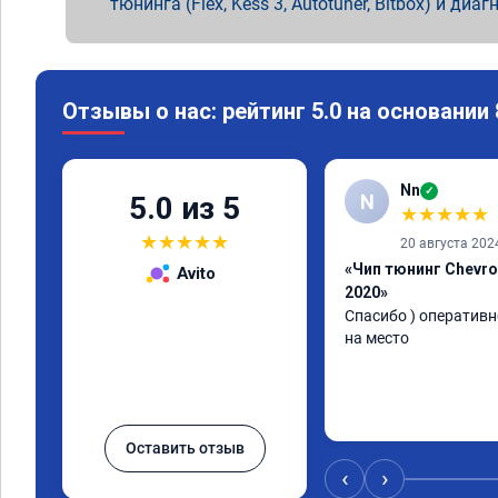
тюнинга (Flex, Kess 3, Autotuner, Bitbox) и диаг
Отзывы о нас: рейтинг 5.0 на основании
Nn
✓
N
5.0 из 5
★
★
★
★
★
★
★
★
★
★
20 августа 202
«Чип тюнинг Chevro
Avito
2020»
Спасибо ) оперативн
на место
Оставить отзыв
‹
›