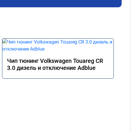
ошо 
ку 
но, 
е 
 
е 
она 
даль 
е 
этом 
Чип тюнинг Volkswagen Touareg CR
.2 
3.0 дизель и отключение Adblue
е 
ую 
о!
