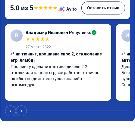
5.0 из 5
★
★
★
★
★
Оставить отзыв
Avito
Владимир Иванович Репуленко
✓
В
И
★
★
★
★
★
27 марта 2022
«Чип тюнинг, прошивка евро 2, отключение
«Чип 
егр, лямбд»
автом
Прошивку сделали каптива дизель 2.2 
Делали
отключили клапан егр,все работает отлично 
Быстро
ошибка по двигателю ушла спасибо 
сущест
рекомендую
Спасиб
‹
›