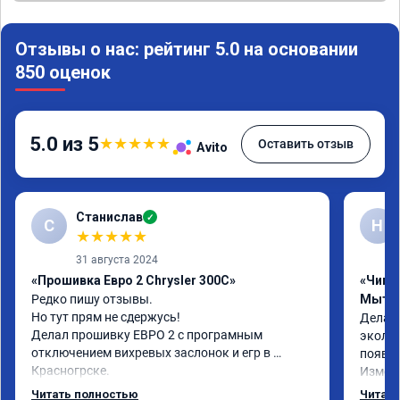
Отзывы о нас: рейтинг 5.0 на основании
850 оценок
5.0 из 5
★
★
★
★
★
Оставить отзыв
Avito
Станислав
✓
С
Н
★
★
★
★
★
31 августа 2024
«Прошивка Евро 2 Chrysler 300C»
«Чип т
Редко пишу отзывы.

Мыти
Но тут прям не сдержусь!

Делал 
Делал прошивку ЕВРО 2 с програмным 
эколог
отключением вихревых заслонок и егр в 
появля
Красногрске.

Измене
Все прошло отлично,расход топлива 
потом 
Читать полностью
Читать