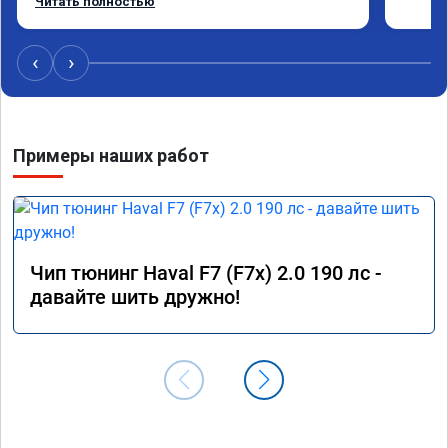
Читать полностью
adblue, так и eolys. Отпуск не был сорван ))
‹
›
Примеры наших работ
Чип тюнинг Haval F7 (F7x) 2.0 190 лс -
давайте шить дружно!