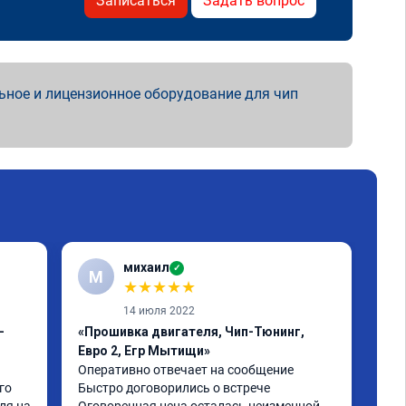
Записаться
Задать вопрос
ьное и лицензионное оборудование для чип
михаил
✓
М
★
★
★
★
★
14 июля 2022
-
«Прошивка двигателя, Чип-Тюнинг,
«Чи
Евро 2, Егр Мытищи»
Отл
маш
Оперативно отвечает на сообщение

гла
о 
Быстро договорились о встрече

пер