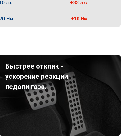
10 л.с.
+33 л.с.
70 Нм
+10 Нм
Быстрее отклик -
ускорение реакции
педали газа.