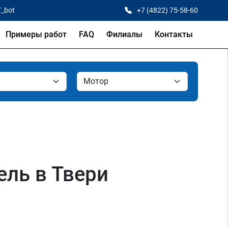
T_bot
+7 (4822) 75-58-60
Примеры работ
FAQ
Филиалы
Контакты
зель в Твери