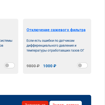
Отключение сажевого фильтра
От
 системы
Если есть ошибки по датчикам
Впу
ов
дифференциального давления и
неи
температуры отработавших газов ОГ
9800 ₽
1000 ₽
98