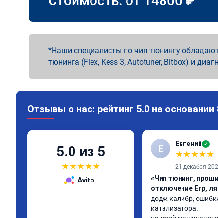
Стоимость: от
14800
₽
Наши специалисты по чип тюнингу обладают
тюнинга (Flex, Kess 3, Autotuner, Bitbox) и диаг
Отзывы о нас: рейтинг 5.0 на основании
Евгений
✓
Е
5.0 из 5
★
★
★
★
★
★
★
★
★
★
21 декабря 20
«Чип тюнинг, проши
Avito
отключение Егр, л
додж калибр, ошибка
катализатора.
