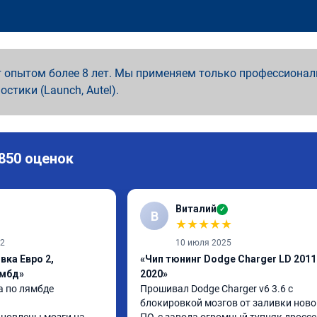
 опытом более 8 лет. Мы применяем только профессионал
ностики (Launch, Autel).
 850 оценок
Виталий
✓
В
★
★
★
★
★
22
10 июля 2025
вка Евро 2,
«Чип тюнинг Dodge Charger LD 2011
ямбд»
2020»
 по лямбде 
Прошивал Dodge Charger v6 3.6 с 
блокировкой мозгов от заливки новог