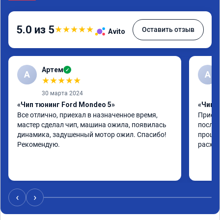
5.0 из 5
★
★
★
★
★
Оставить отзыв
Avito
Артем
✓
А
А
★
★
★
★
★
30 марта 2024
«Чип тюнинг Ford Mondeo 5»
«Чип т
Все отлично, приехал в назначенное время, 
Приеха
мастер сделал чип, машина ожила, появилась 
после 
динамика, задушенный мотор ожил. Спасибо! 
прошив
Рекомендую.
расход
‹
›