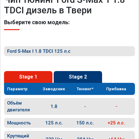
TDCI дизель в Твери
Выберите свою модель:
Ford S-Max I 1.8 TDCI 125 л.с
Stage 1
Stage 2
Параметр
Заводские
Тюнинг*
Прибавка
Объём
1.8
-
-
двигателя
Мощность
125 л.с.
150 л.с.
+25 л.с.
Крутящий