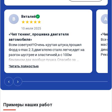
Виталий
✓
В
А
★
★
★
★
★
10 июля 2025
«Чип тюнинг, прошивка двигателя
«Чип 
автомобиля»
Все от
мастер
Всем советую!!!Очень крутая штука,прошил 
динами
Форд s-max 2.3,двигателю стало легче,едет на 
Реком
разгон шустрее и эластичней,а с 100м 
бензином дак вообще пушка.Спасибо за 
работу,за эмоции.Желаю здоровья,развития и 
Читать полностью
процветания.Отдельно спасибо за сертификат-
скидку,буду рекомендовать друзьям и 
знакомым.
‹
›
Примеры наших работ