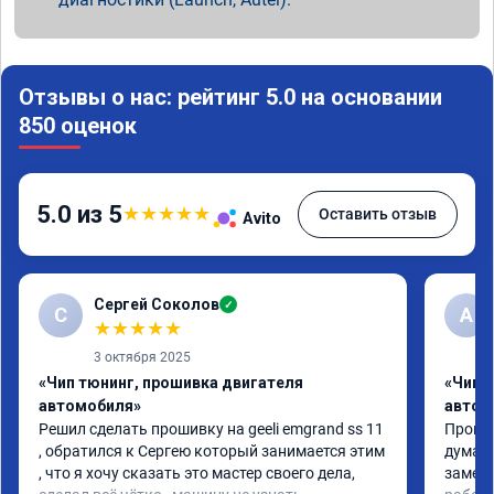
Отзывы о нас: рейтинг 5.0 на основании
850 оценок
5.0 из 5
★
★
★
★
★
Оставить отзыв
Avito
Сергей Соколов
✓
С
А
★
★
★
★
★
3 октября 2025
«Чип тюнинг, прошивка двигателя
«Чип 
автомобиля»
автом
Решил сделать прошивку на geeli emgrand ss 11 
Прошил
, обратился к Сергею который занимается этим 
думал 
, что я хочу сказать это мастер своего дела, 
замети