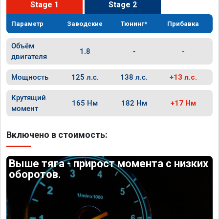
Stage 1
Stage 2
Параметр
Заводские
Тюнинг*
Прибавка
Объём
1.8
-
-
двигателя
Мощность
125 л.с.
138 л.с.
+13 л.с.
Крутящий
165 Нм
182 Нм
+17 Нм
момент
Включено в стоимость:
Выше тяга - прирост момента с низких
оборотов.