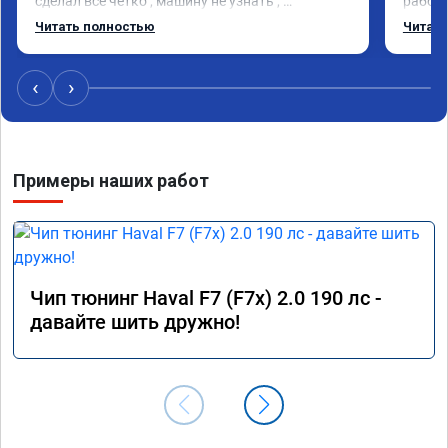
сделал всё чётко , машину не узнать , 
работа
рекомендую мастера
заметн
Читать полностью
Читать
обычно
спорте
очень 
‹
›
Примеры наших работ
Чип тюнинг Haval F7 (F7x) 2.0 190 лс -
давайте шить дружно!