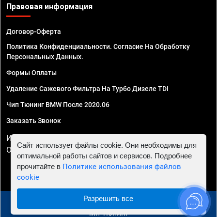
Правовая информация
Договор-Оферта
Политика Конфиденциальности. Согласие На Обработку
Персональных Данных.
Формы Оплаты
Удаление Сажевого Фильтра На Турбо Дизеле TDI
Чип Тюнинг BMW После 2020.06
Заказать Звонок
ИП Смирнов Георгий Павлович. ИНН 781302555843,
Сайт использует файлы cookie. Они необходимы для
ОГРНИП 324470400032610
оптимальной работы сайтов и сервисов. Подробнее
прочитайте в
Политике использования файлов
cookie
Разрешить все
© 2010 - 2026 Чип тюнинг в Твери - Автосервис "Евро
Чип Тюнинг"