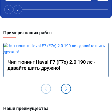
Рекомендую всем, кто сомневается.
дали г
своё д
‹
›
Примеры наших работ
Чип тюнинг Haval F7 (F7x) 2.0 190 лс -
давайте шить дружно!
Наши преимущества