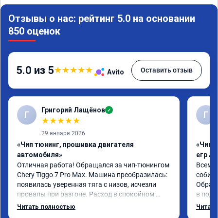
Отзывы о нас: рейтинг 5.0 на основании
850 оценок
5.0 из 5
★
★
★
★
★
Оставить отзыв
Avito
Григорий Лащёнов
✓
Г
Г
★
★
★
★
★
29 января 2026
«Чип тюнинг, прошивка двигателя
«Чип 
автомобиля»
егр Ad
Отличная работа! Обращался за чип-тюнингом 
Всем д
Chery Tiggo 7 Pro Max. Машина преобразилась: 
собира
появилась уверенная тяга с низов, исчезли 
Обрати
провалы при разгоне. Расход в спокойном 
в подр
режиме даже немного снизился. Все сделали 
Приеха
Читать полностью
Читать
профессионально, с подробной консультацией. 
готово