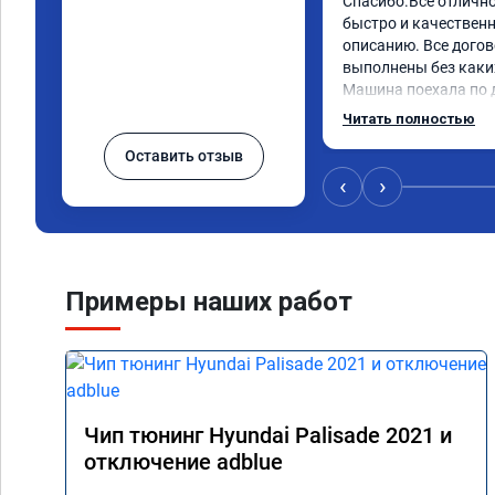
Спасибо.Всё отличн
быстро и качественно
описанию. Все догов
выполнены без каких
Машина поехала по д
обещали. Всё понра
Читать полностью
данную компанию.
Оставить отзыв
‹
›
Примеры наших работ
Чип тюнинг Hyundai Palisade 2021 и
отключение adblue