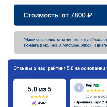
Стоимость: от
7800
₽
Наши специалисты по чип тюнингу обладают
тюнинга (Flex, Kess 3, Autotuner, Bitbox) и диаг
Отзывы о нас: рейтинг 5.0 на основании
Кир С
✓
К
5.0 из 5
★
★
★
★
★
★
★
★
★
★
20 апреля 202
«Прошивка Евро 2 H
Avito