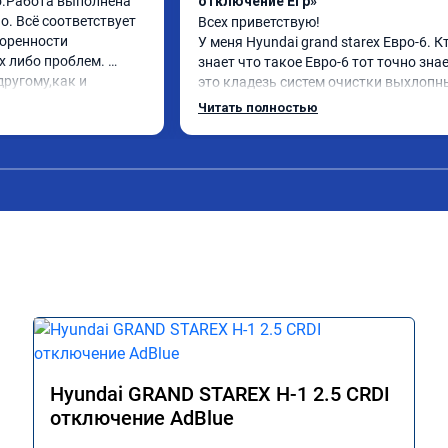
о.Работа выполнена 
отключение Егр»
. Всё соответствует 
Всех приветствую!

оренности 
У меня Hyundai grand starex Евро-6. Кт
 либо проблем. 
знает что такое Евро-6 тот точно знае
ругому,как и 
это кладезь систем очистки выхлопны
вилось. Рекомендую 
газов, там и ЕГР и мочевина, сажевый
Читать полностью
фильтр и катализатор и тд

Обратился к ребятам чтобы отключил
все эти системы.

Хорошие специалисты, сделали все в 
как договаривались, всегда были на 
связи, дали гарантию на работы, а 
Главное!!!! Машина стала ракетой 🚀!!!
поехало, ничего теперь не мешает 
двигаться в оживленном городе, 
маневренность +1000 сразу.

В общем рекомендую. Всем добра и 
прямого пути!
Hyundai GRAND STAREX H-1 2.5 CRDI
отключение AdBlue