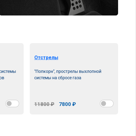
Отстрелы
 системы
"Попкорн", прострелы выхлопной
ов
системы на сбросе газа
11800 ₽
7800 ₽