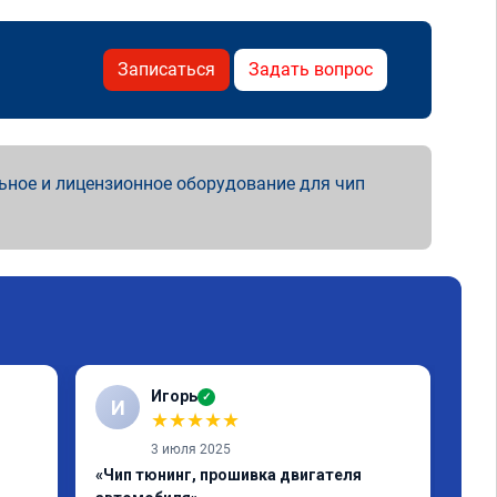
Записаться
Задать вопрос
ьное и лицензионное оборудование для чип
Игорь
✓
И
С
★
★
★
★
★
3 июля 2025
«Чип тюнинг, прошивка двигателя
«От