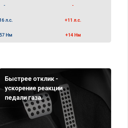
-
-
16 л.с.
+11 л.с.
57 Нм
+14 Нм
Быстрее отклик -
ускорение реакции
педали газа.