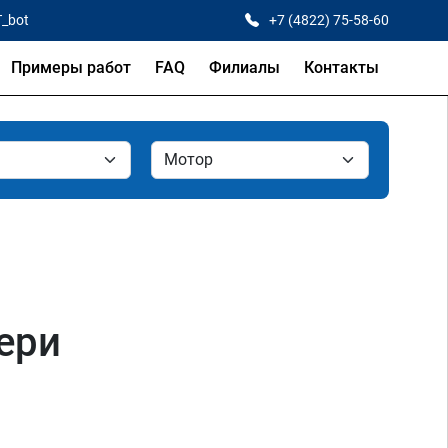
T_bot
+7 (4822) 75-58-60
Примеры работ
FAQ
Филиалы
Контакты
вери