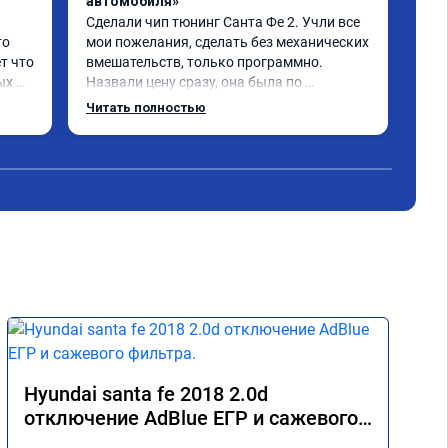
автомобиля»
про
Сделали чип тюнинг Санта Фе 2. Учли все 
Спа
о 
мои пожелания, сделать без механических 
при
т что 
вмешательств, только программно. 
про
х 
Назвали цену сразу, она была по 
ком
 
окончании работ без изменений. 
Читать полностью
Александр профи своего дела, спокойно 
и 
ответил на все мои вопросы и 
качественно сделал работу. Спасибо 
срок 
большое и процветания сервису!!!
 Все 
Hyundai santa fe 2018 2.0d
отключение AdBlue ЕГР и сажевого
фильтра.