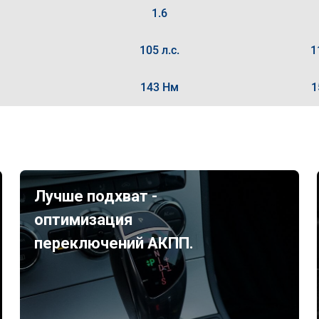
1.6
105 л.с.
1
143 Нм
1
Лучше подхват -
оптимизация
переключений АКПП.