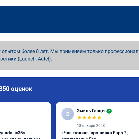
 опытом более 8 лет. Мы применяем только профессионал
ностики (Launch, Autel).
 850 оценок
Эмиль Ганцев
✓
Э
★
★
★
★
★
4
18 января 2023
yundai ix35»
«Чип тюнинг, прошивка Евро 2,