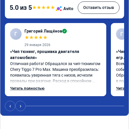
5.0 из 5
★
★
★
★
★
Оставить отзыв
Avito
Григорий Лащёнов
✓
Г
Г
★
★
★
★
★
29 января 2026
«Чип тюнинг, прошивка двигателя
«Чип 
автомобиля»
егр Ad
Отличная работа! Обращался за чип-тюнингом 
Всем д
Chery Tiggo 7 Pro Max. Машина преобразилась: 
собира
появилась уверенная тяга с низов, исчезли 
Обрати
провалы при разгоне. Расход в спокойном 
в подр
режиме даже немного снизился. Все сделали 
Приеха
Читать полностью
Читать
профессионально, с подробной консультацией. 
готово
Рекомендую всем, кто сомневается.
дали г
своё д
‹
›