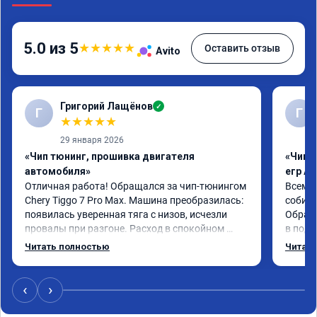
5.0 из 5
★
★
★
★
★
Оставить отзыв
Avito
Григорий Лащёнов
✓
Г
Г
★
★
★
★
★
29 января 2026
«Чип тюнинг, прошивка двигателя
«Чип 
автомобиля»
егр Ad
Отличная работа! Обращался за чип-тюнингом 
Всем д
Chery Tiggo 7 Pro Max. Машина преобразилась: 
собира
появилась уверенная тяга с низов, исчезли 
Обрати
провалы при разгоне. Расход в спокойном 
в подр
режиме даже немного снизился. Все сделали 
Приеха
Читать полностью
Читать
профессионально, с подробной консультацией. 
готово
Рекомендую всем, кто сомневается.
дали г
своё д
‹
›