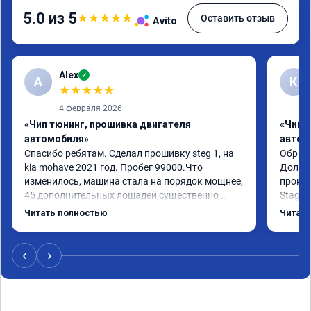
5.0 из 5
★
★
★
★
★
Оставить отзыв
Avito
Alex
✓
A
К
★
★
★
★
★
4 февраля 2026
«Чип тюнинг, прошивка двигателя
«Чип 
автомобиля»
автом
Спасибо ребятам. Сделал прошивку steg 1, на 
Обрати
kia mohave 2021 год. Пробег 99000.Что 
Долго 
изменилось, машина стала на порядок мощнее, 
прокон
45 дополнительных лошадей существенно 
Stage 
чувствуется и соответственно крутящего 
с сохр
Читать полностью
Читать
момента. Значительно упал расход, был в 
Машина
среднем 15 город, уже три дня катаюсь, держит 
получи
12-12.5. Коробка перестала подпинывать при 
прибав
‹
›
наборе скорости. Педаль газа более 
обгоны
отзывчевее. В целом, я очень доволен.!
понра
прошив
похоже