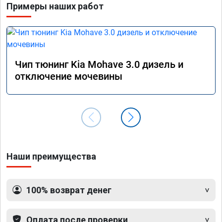
Примеры наших работ
прошив
эконом
сэконо
давать
прошив
Рекоме
Чип тюнинг Kia Mohave 3.0 дизель и
А0110
отключение мочевины
Наши преимущества
100% возврат денег
Оплата после проверки