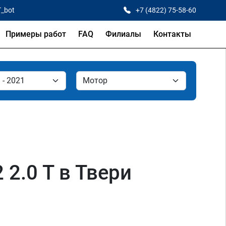
T_bot
+7 (4822) 75-58-60
Примеры работ
FAQ
Филиалы
Контакты
 2.0 T в Твери