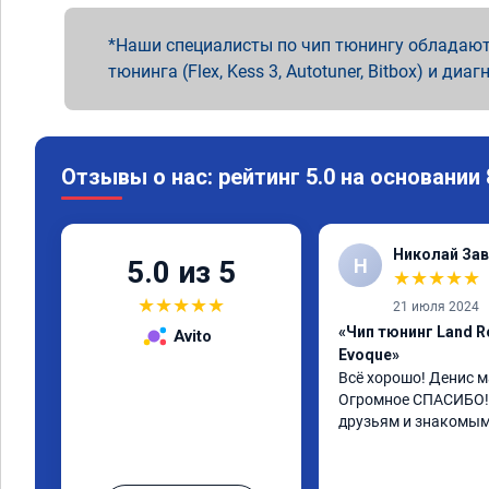
Наши специалисты по чип тюнингу обладают
тюнинга (Flex, Kess 3, Autotuner, Bitbox) и диаг
Отзывы о нас: рейтинг 5.0 на основании
Николай Зав
Н
5.0 из 5
★
★
★
★
★
★
★
★
★
★
21 июля 2024
«Чип тюнинг Land R
Avito
Evoque»
Всё хорошо! Денис ма
Огромное СПАСИБО! 
друзьям и знакомым