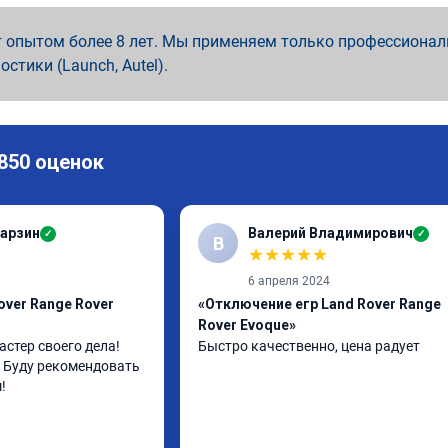
 опытом более 8 лет. Мы применяем только профессионал
ностики (Launch, Autel).
 850 оценок
арзин
Валерий Владимирович
✓
✓
В
★
★
★
★
★
6 апреля 2024
over Range Rover
«Отключение егр Land Rover Range
Rover Evoque»
стер своего дела! 
Быстро качественно, цена радует
Буду рекомендовать 
!