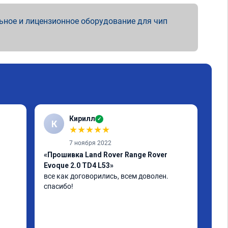
ьное и лицензионное оборудование для чип
Кирилл
✓
К
А
★
★
★
★
★
7 ноября 2022
«Прошивка Land Rover Range Rover
«Чи
Evoque 2.0 TD4 L53»
Отл
дог
все как договорились, всем доволен. 
при
спасибо!