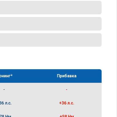
юнинг*
Прибавка
-
-
36 л.с.
+36 л.с.
78 Нм
+58 Нм