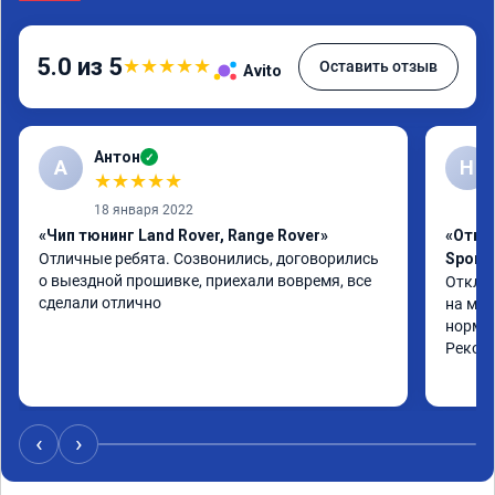
5.0 из 5
★
★
★
★
★
Оставить отзыв
Avito
Антон
✓
А
Н
★
★
★
★
★
18 января 2022
«Чип тюнинг Land Rover, Range Rover»
«Отклю
Отличные ребята. Созвонились, договорились 
Sport 
о выездной прошивке, приехали вовремя, все 
Отключ
сделали отлично
на мно
нормал
Реком
‹
›