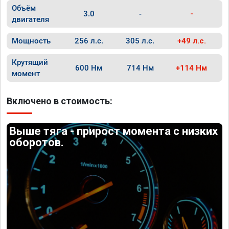
Объём
3.0
-
-
двигателя
Мощность
256 л.с.
305 л.с.
+49 л.с.
Крутящий
600 Нм
714 Нм
+114 Нм
момент
Включено в стоимость:
Выше тяга - прирост момента с низких
оборотов.