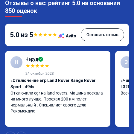
Отзывы о нас: рейтинг 5.0 на основании
850 оценок
5.0 из 5
★
★
★
★
★
Оставить отзыв
Avito
Неруд
✓
Н
З
★
★
★
★
★
24 октября 2023
«Отключение егр Land Rover Range Rover
«Чип т
Sport L494»
L320»
Отключили egr на land rovers. Машина поехала 
Все от
на много лучше. Проехал 200 км полет 
нормальный . Специалист своего дела. 
Рекомендую