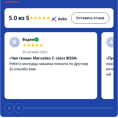
5.0 из 5
★
★
★
★
★
Оставить отзыв
Avito
Вадим
✓
В
А
★
★
★
★
★
25 октября 2024
«Чип тюнинг Mercedes C-class W204»
«Прош
Ребята молодцы машина поехала по другому 
квалиф
👍 спасибо вам
интелл
ый
‹
›