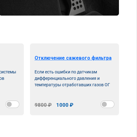
Отключение сажевого фильтра
От
 системы
Если есть ошибки по датчикам
Впу
ов
дифференциального давления и
неи
температуры отработавших газов ОГ
9800 ₽
1000 ₽
98