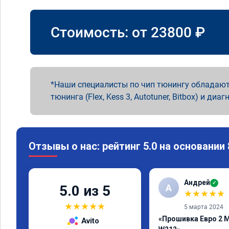
Стоимость: от
23800
₽
Наши специалисты по чип тюнингу обладают
тюнинга (Flex, Kess 3, Autotuner, Bitbox) и диаг
Отзывы о нас: рейтинг 5.0 на основании
Андрей
✓
А
5.0 из 5
★
★
★
★
★
★
★
★
★
★
5 марта 2024
«Прошивка Евро 2 M
Avito