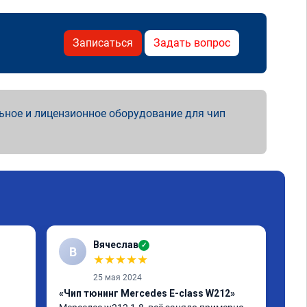
Записаться
Задать вопрос
ьное и лицензионное оборудование для чип
Вячеслав
✓
В
★
★
★
★
★
25 мая 2024
«Чип тюнинг Mercedes E-class W212»
«Пр