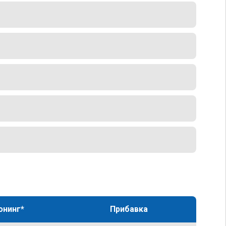
юнинг*
Прибавка