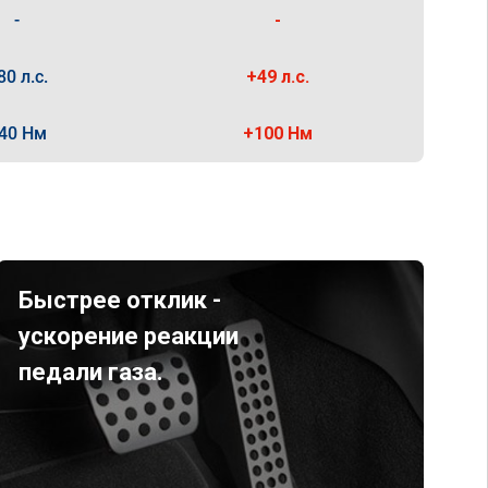
-
-
80 л.с.
+49 л.с.
40 Нм
+100 Нм
Быстрее отклик -
ускорение реакции
педали газа.