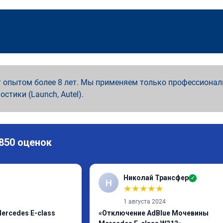
 опытом более 8 лет. Мы применяем только профессионал
ностики (Launch, Autel).
 850 оценок
Николай Трансфер
✓
Н
★
★
★
★
★
1 августа 2024
ercedes E-class
«Отключение AdBlue Мочевины