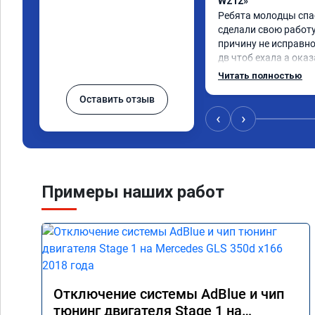
W212»
Ребята молодцы спа
сделали свою работу
причину не исправно
дв чтоб ехала а оказ
регулятор турбины, 
Читать полностью
отлично
Оставить отзыв
‹
›
Примеры наших работ
Отключение системы AdBlue и чип
тюнинг двигателя Stage 1 на