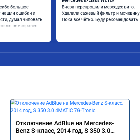
Mercedes E-class W212»
сибо большое 
Вчера перепрошили мерседес вито. 
 нашли ошибки и 
Удалили сажевый фильтр и мочевину.
сти, думал чиповать 
Пока всё чётко. Буду рекомендовать
алось не исправен 
поменял стало все 
Отключение AdBlue на Mercedes-
Benz S-класс, 2014 год, S 350 3.0
4MATIC 7G-Tronic.