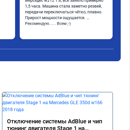
Мерседес w212 1.8, всё заняло примерно 
W21
1,5 часа. Машина стала заметно резвей, 
Реб
передачи переключаться чётко, плавно. 
 
Всё
Прирост мощности ощущается. 
4ma
Рекомендую...... Всем ;-)
Отключение системы AdBlue и чип
тюнинг двигателя Stage 1 на