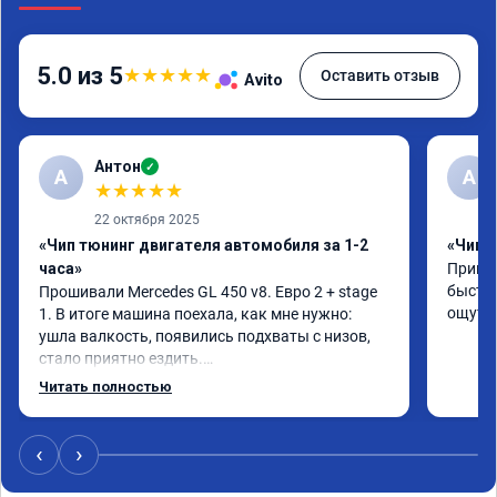
5.0 из 5
★
★
★
★
★
Оставить отзыв
Avito
Антон
✓
А
A
★
★
★
★
★
22 октября 2025
«Чип тюнинг двигателя автомобиля за 1-2
«Чип 
часа»
Принял
быстро
Прошивали Mercedes GL 450 v8. Евро 2 + stage 
ощутим
1. В итоге машина поехала, как мне нужно: 
ушла валкость, появились подхваты с низов, 
стало приятно ездить.

Одни из лучших трат, в авто! 🔥
Читать полностью
‹
›