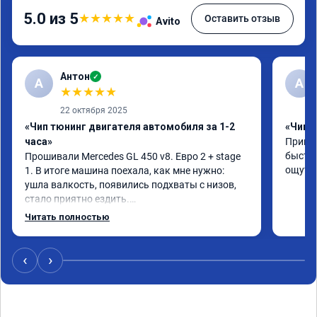
5.0 из 5
★
★
★
★
★
Оставить отзыв
Avito
Антон
✓
А
A
★
★
★
★
★
22 октября 2025
«Чип тюнинг двигателя автомобиля за 1-2
«Чип 
часа»
Принял
быстро
Прошивали Mercedes GL 450 v8. Евро 2 + stage 
ощутим
1. В итоге машина поехала, как мне нужно: 
ушла валкость, появились подхваты с низов, 
стало приятно ездить.

Одни из лучших трат, в авто! 🔥
Читать полностью
‹
›