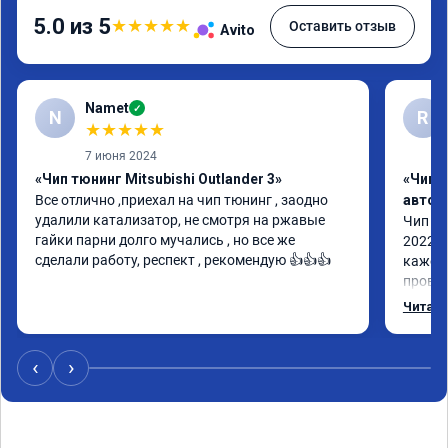
5.0 из 5
★
★
★
★
★
Оставить отзыв
Avito
Namet
✓
N
R
★
★
★
★
★
7 июня 2024
«Чип тюнинг Mitsubishi Outlander 3»
«Чип 
Все отлично ,приехал на чип тюнинг , заодно 
автом
удалили катализатор, не смотря на ржавые 
Чип тю
гайки парни долго мучались , но все же 
2022 п
сделали работу, респект , рекомендую 👍👍👍
кажетс
провал
остало
Читать
Номер 
‹
›