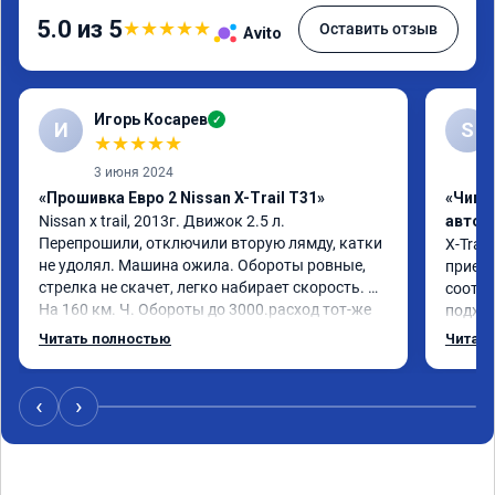
5.0 из 5
★
★
★
★
★
Оставить отзыв
Avito
Игорь Косарев
✓
И
S
★
★
★
★
★
3 июня 2024
«Прошивка Евро 2 Nissan X-Trail T31»
«Чип 
Nissan x trаil, 2013г. Движок 2.5 л. 
автом
Перепрошили, отключили вторую лямду, катки 
X-Trail
не удолял. Машина ожила. Обороты ровные, 
приеха
стрелка не скачет, легко набирает скорость. 
соотве
На 160 км. Ч. Обороты до 3000.расход тот-же 
подход
без изменения 12л. Услугой доволен. 
помощь
Читать полностью
Читать
Рекомендую.
машина
Не скуп
дешевл
‹
›