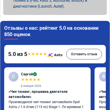
тюнинга (Flex, Kess 3, Autotuner, Bitbox) и
диагностики (Launch, Autel).
Отзывы о нас: рейтинг 5.0 на основании
850 оценок
5.0 из 5
★
★
★
★
★
Оставить отзыв
Avito
Сергей
✓
С
В
★
★
★
★
★
8 января 2026
«Чип тюнинг, прошивка двигателя
«Чип 
автомобиля»
автом
Производился чип тюнинг автомобиля Opel 
Прошив
Astra J 1.6 Атмо (115 лс) Stage 1. По времени-1 
машина