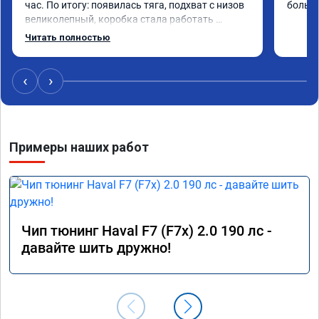
час. По итогу: появилась тяга, подхват с низов 
больше
великолепный, коробка стала работать 
плавнее. На трассе быстрее скидывает 
Читать полностью
передачу и легко держит обороты до 5000 при 
ускорении. Вообщем доволен как слон ))) 
Рекомендую компанию!

‹
›
Номер сертификата: А011870 от 06.01.2026
Примеры наших работ
Чип тюнинг Haval F7 (F7x) 2.0 190 лс -
давайте шить дружно!