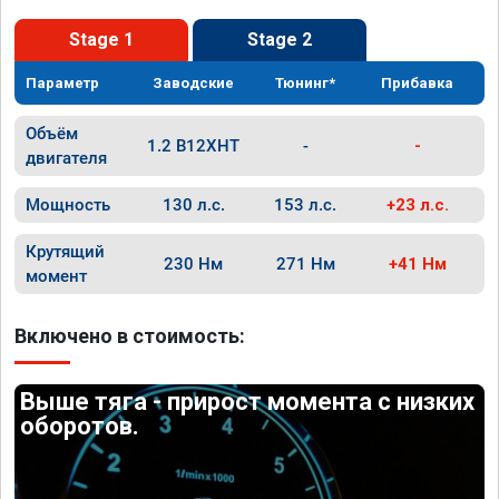
Stage 1
Stage 2
Параметр
Заводские
Тюнинг*
Прибавка
Объём
1.2 B12XHT
-
-
двигателя
Мощность
130 л.с.
153 л.с.
+23 л.с.
Крутящий
230 Нм
271 Нм
+41 Нм
момент
Включено в стоимость:
Выше тяга - прирост момента с низких
оборотов.