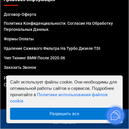
Договор-Оферта
Политика Конфиденциальности. Согласие На Обработку
Персональных Данных.
Формы Оплаты
Удаление Сажевого Фильтра На Турбо Дизеле TDI
Чип Тюнинг BMW После 2020.06
Заказать Звонок
ИП Смирнов Георгий Павлович. ИНН 781302555843,
Сайт использует файлы cookie. Они необходимы для
ОГРНИП 324470400032610
оптимальной работы сайтов и сервисов. Подробнее
прочитайте в
Политике использования файлов
cookie
Разрешить все
© 2010 - 2026 Чип тюнинг в Твери - Автосервис "Евро
Чип Тюнинг"