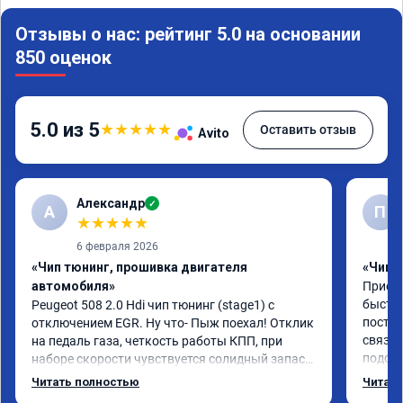
Отзывы о нас: рейтинг 5.0 на основании
850 оценок
5.0 из 5
★
★
★
★
★
Оставить отзыв
Avito
Александр
✓
А
П
★
★
★
★
★
6 февраля 2026
«Чип тюнинг, прошивка двигателя
«Чип 
автомобиля»
Приезж
быстро
Peugeot 508 2.0 Hdi чип тюнинг (stage1) с 
постоя
отключением EGR. Ну что- Пыж поехал! Отклик 
связан
на педаль газа, четкость работы КПП, при 
подска
наборе скорости чувствуется солидный запас 
поступ
мощности. Ребята постарались на совесть, 
Читать полностью
Читать
компан
рекомендую!