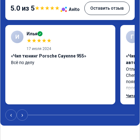
5.0 из 5
★
★
★
★
★
Оставить отзыв
Avito
Илья
✓
И
Г
★
★
★
★
★
17 июля 2024
«Чип тюнинг Porsche Cayenne 955»
«Чип 
Всё по делу
автом
Отличн
Chery 
появил
провал
режиме
Читать
профес
Рекоме
‹
›