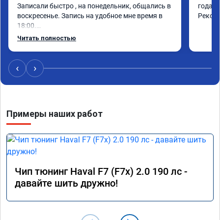
Записали быстро , на понедельник, общались в 
года. 
воскресенье. Запись на удобное мне время в 
Реком
18:00.

Работу выполнили за 30 минут, качественно, 
Читать полностью
эффектом доволен. Спасибо 🤝
‹
›
Примеры наших работ
Чип тюнинг Haval F7 (F7x) 2.0 190 лс -
давайте шить дружно!