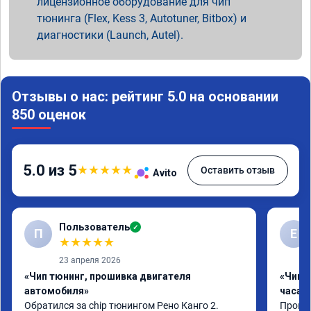
лицензионное оборудование для чип
тюнинга (Flex, Kess 3, Autotuner, Bitbox) и
диагностики (Launch, Autel).
Отзывы о нас: рейтинг 5.0 на основании
850 оценок
5.0 из 5
★
★
★
★
★
Оставить отзыв
Avito
Пользователь
✓
П
Е
★
★
★
★
★
23 апреля 2026
«Чип тюнинг, прошивка двигателя
«Чип 
автомобиля»
часа»
Обратился за chip тюнингом Рено Канго 2.

Прошив