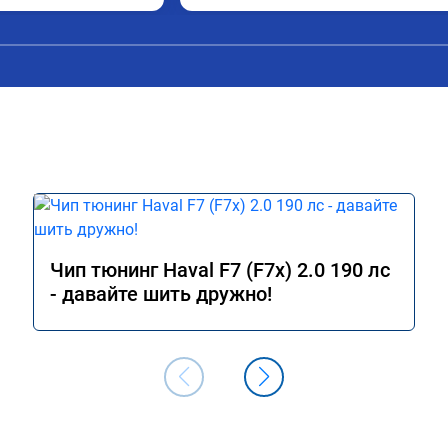
во, педаль 
интересен. Все грамотно объяснили и 
чувствительно стала 
рассказали.
ние водителя 
упы при ускорении в 
00 км. Одним словом 
а обслуживании 16 
тзыв 3 декабря 2024. 
зменился при 
7,3 до 8 л, но 
 от 9 до 12. Работы 
иха, ул. Третьяка, 1Б
Чип тюнинг Haval F7 (F7x) 2.0 190 лс
- давайте шить дружно!