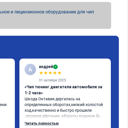
ьное и лицензионное оборудование для чип
андрей
✓
А
★
★
★
★
★
31 октября 2025
«Чип тюнинг двигателя автомобиля за
«Пр
1-2 часа»
Евр
Шкода Октавия дергалась на 
Все
ени 
определенных оборотах,низкий холостой 
oct
ход,качественно и быстро прошили 
ощу
,пропали дёргания ,обороты подняли 👍
Мал
гому 
прислали сертификат данной 
объ
Читать полностью
Чит
олее 
прошивки.Заплатил как в 
иск