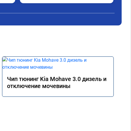
объявлении.Советую✊
мог 
Рек
Чип тюнинг Kia Mohave 3.0 дизель и
отключение мочевины