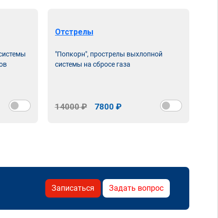
Отстрелы
Чи
 системы
"Попкорн", прострелы выхлопной
Про
ов
системы на сбросе газа
нас
сня
14000 ₽
7800 ₽
15
Записаться
Задать вопрос