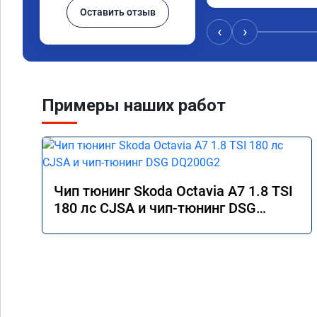
Оставить отзыв
ведет себя более рез
акселератора более 
‹
›
реагировать на жела
ускорится. Ушли зат
движении от 60 до 1
авто поехало. Был н
ноября 2024. Пишу о
Примеры наших работ
Расход топлива не и
смешанном режиме от 
увеличился в пробках
выполняли в г. Балаш
Чип тюнинг Skoda Octavia A7 1.8 TSI
180 лс CJSA и чип-тюнинг DSG
DQ200G2