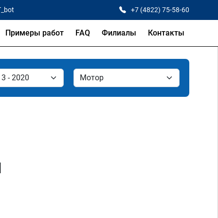
T_bot
+7 (4822) 75-58-60
Примеры работ
FAQ
Филиалы
Контакты
и