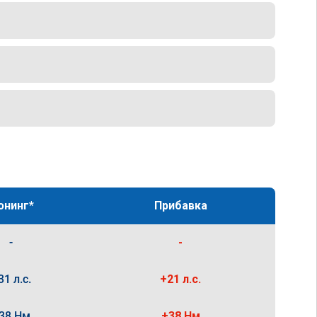
юнинг*
Прибавка
-
-
31 л.с.
+21 л.с.
38 Нм
+38 Нм