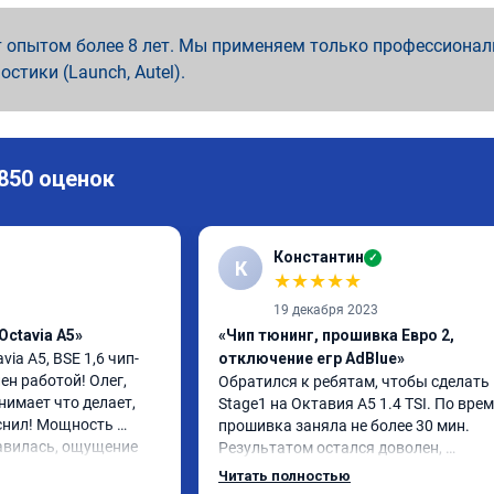
 опытом более 8 лет. Мы применяем только профессионал
ностики (Launch, Autel).
 850 оценок
Константин
✓
К
★
★
★
★
★
19 декабря 2023
Octavia A5»
«Чип тюнинг, прошивка Евро 2,
via A5, BSE 1,6 чип-
отключение егр AdBlue»
н работой! Олег, 
Обратился к ребятам, чтобы сделать 
имает что делает, 
Stage1 на Октавия А5 1.4 TSI. По врем
снил! Мощность 
прошивка заняла не более 30 мин. 
авилась, ощущение 
Результатом остался доволен, 
 переехал жить на 
автомобиль как будто немного по-дру
Читать полностью
, авто при разгоне 
начал дышать. Подрыв с низов стал б