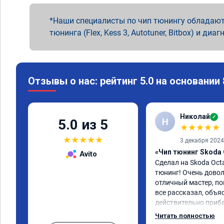
Наши специалисты по чип тюнингу обладают
тюнинга (Flex, Kess 3, Autotuner, Bitbox) и диаг
Отзывы о нас: рейтинг 5.0 на основании
Николай
✓
Н
5.0 из 5
★
★
★
★
★
★
★
★
★
★
3 декабря 2024
«Чип тюнинг Skoda 
Avito
Сделал на Skoda Octa
тюнинг! Очень доволе
отличный мастер, пон
все рассказал, объя
действительно приб
что крутящий момент
Читать полностью
более низкие обороты