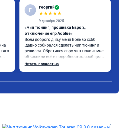
георгий
✓
Г
В
★
★
★
★
★
9 декабря 2025
«Чип тюнинг, прошивка Евро 2,
«Чи
отключение егр Adblue»
1-2
Всем доброго дня,у меня Вольво xc60 
Все
ина 
,давно собирался сделать чип тюнинг и 
Дел
тяга 
решился. Обратился евро чип тюнинг мне 
Пос
 
объяснили всё в подробностях, сообщили 
луч
ного 
сумму записали. Приехал в назначенное 
Раб
Читать полностью
о, с 
время 2.5 часа и готово, разница ощутима 
ую 
, я доволен ,спасибо! дали гарантию и 
сертификат ао11462 ,знают своё дело 
рекомендую 👍