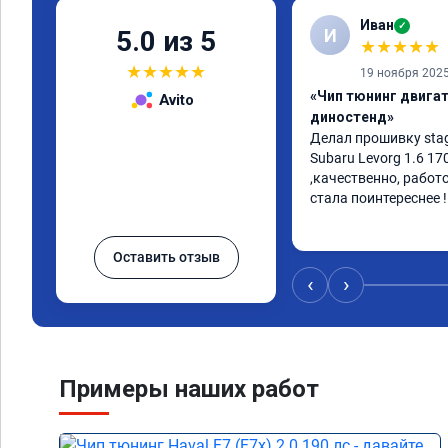
Иван
✓
И
5.0 из 5
★
★
★
★
★
★
★
★
★
★
19 ноября 202
«Чип тюнинг двигате
Avito
диностенд»
Делал прошивку stag
Subaru Levorg 1.6 17
,качественно, работ
стала поинтереснее !
Оставить отзыв
‹
›
Примеры наших работ