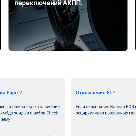
переключений АКПП.
ка Евро 2
Отключение ЕГР
лен катализатор - отключение
Если неисправен Клапан EGR
лямбда зонда и ошибок Check
рециркуляции выхлопных газ
 нему