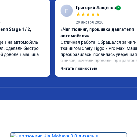
Григорий Лащёнов
✓
Г
★
★
★
★
★
5
29 января 2026
ля Stage 1 / 2,
«Чип тюнинг, прошивка двигателя
автомобиля»
e 1 на автомобиль 
Отличная работа! Обращался за чип-
0л .Сделали быстро 
тюнингом Chery Tiggo 7 Pro Max. Маш
ой доволен ,машина 
преобразилась: появилась уверенная 
с низов, исчезли провалы при разгоне.
Расход в спокойном режиме даже нем
Читать полностью
снизился. Все сделали профессиональн
подробной консультацией. Рекоменд
всем, кто сомневается.