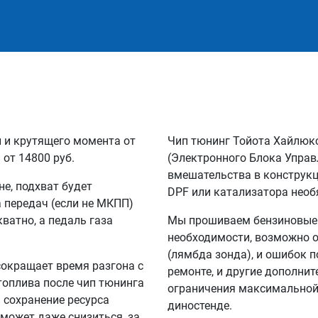
и и крутящего момента от
Чип тюнинг Тойота Хайлюк
 от 14800 руб.
(Электронного Блока Управ
вмешательства в конструкц
не, подхват будет
DPF или катализатора необ
а передач (если не МКПП)
кватно, а педаль газа
Мы прошиваем бензиновые и
необходимости, возможно о
(лямбда зонда), и ошибок п
сокращает время разгона с
ремонте, и другие дополни
 топлива после чип тюнинга
ограничения максимальной 
а сохранение ресурса
диностенде.
 может даже снизиться, за