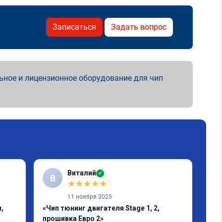
Записаться
Задать вопрос
ьное и лицензионное оборудование для чип
Виталий
✓
В
★
★
★
★
★
11 ноября 2025
,
«Чип тюнинг двигателя Stage 1, 2,
«Чи
прошивка Евро 2»
1-2