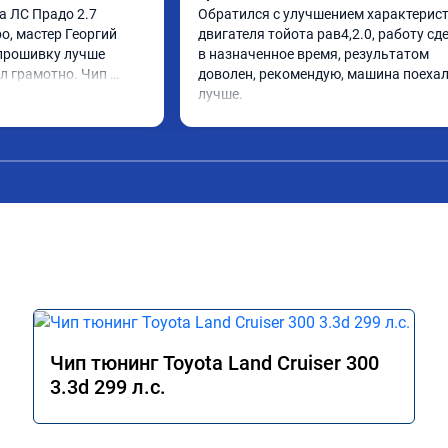
а ЛС Прадо 2.7 
Обратился с улучшением характерист
, мастер Георгий 
двигателя тойота рав4,2.0, работу сде
прошивку лучше 
в назначенное время, результатом 
л грамотно. Чип 
доволен, рекомендую, машина поехал
олен, машина ожила 
лучше.
даль газа стал 
Такое ощущение, что 
работать лучше, 
сход топлива 
о динамика 
 этот сервис всем. 
Чип тюнинг Toyota Land Cruiser 300
3.3d 299 л.с.