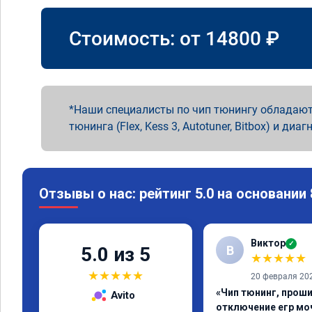
Стоимость: от
14800
₽
Наши специалисты по чип тюнингу обладают
тюнинга (Flex, Kess 3, Autotuner, Bitbox) и диаг
Отзывы о нас: рейтинг 5.0 на основании
Виктор
✓
В
5.0 из 5
★
★
★
★
★
★
★
★
★
★
20 февраля 20
«Чип тюнинг, проши
Avito
отключение егр мо