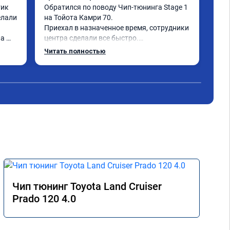
ик 
Обратился по поводу Чип-тюнинга Stage 1 
При
лали 
на Тойота Камри 70.

вст
Приехал в назначенное время, сотрудники 
все
а 
центра сделали все быстро.

обо
Авто тестирую, пока всë устраивает.

Читать полностью
Номер сертификата А010889.
Чип тюнинг Toyota Land Cruiser
Prado 120 4.0