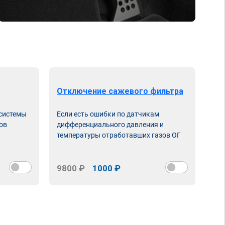
Отключение сажевого фильтра
От
 системы
Если есть ошибки по датчикам
Впу
ов
дифференциального давления и
неи
температуры отработавших газов ОГ
9800 ₽
1000 ₽
98