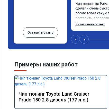
Чип тюнинг на Тойот
сделали очень быстро
посоветовал какую 
поставить, все сдела
тюнингом очень дов
Читать полностью
немного, отзыв на пе
Оставить отзыв
значительно лучше. 
коробка даже стала 
‹
›
пропали провалы. Ра
остался таким же, н
улучшилась. Советую
Спасибо!!!
Примеры наших работ
Чип тюнинг Toyota Land Cruiser
Prado 150 2.8 дизель (177 л.с.)