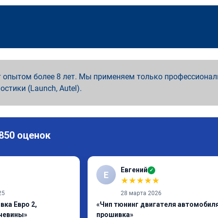
 опытом более 8 лет. Мы применяем только профессионал
ностики (Launch, Autel).
 850 оценок
Евгений
✓
Е
★
★
★
★
★
25
28 марта 2026
вка Евро 2,
«Чип тюнинг двигателя автомобиля
чевины»
прошивка»