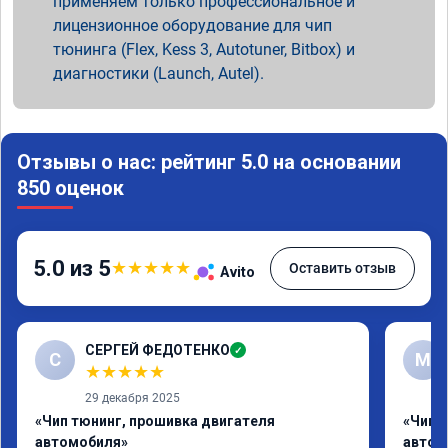
применяем только профессиональное и
лицензионное оборудование для чип
тюнинга (Flex, Kess 3, Autotuner, Bitbox) и
диагностики (Launch, Autel).
Отзывы о нас: рейтинг 5.0 на основании
850 оценок
5.0 из 5
★
★
★
★
★
Оставить отзыв
Avito
СЕРГЕЙ ФЕДОТЕНКО
✓
С
M
★
★
★
★
★
29 декабря 2025
«Чип тюнинг, прошивка двигателя
«Чип 
автомобиля»
автом