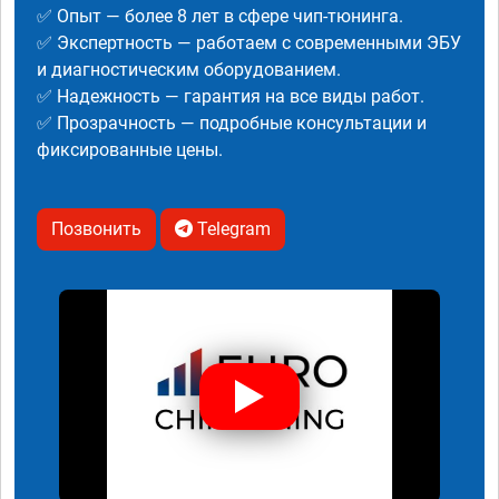
✅ Опыт — более 8 лет в сфере чип-тюнинга.
✅ Экспертность — работаем с современными ЭБУ
и диагностическим оборудованием.
✅ Надежность — гарантия на все виды работ.
✅ Прозрачность — подробные консультации и
фиксированные цены.
Позвонить
Telegram