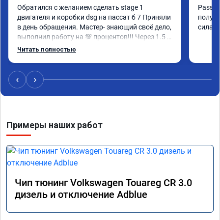
Обратился с желанием сделать stage 1 
Passat 
двигателя и коробки dsg на пассат б 7 Приняли 
получи
в день обращения. Мастер- знающий своё дело, 
сила, 
выполнил работу на 💯 процентов!!! Через 1.5 
часа (время на прошивку) машину не узнать!!! 
Читать полностью
Всё как обещано!!! Выдан сертификат на 
прошивку А 011851 . Рекомендую!!!
‹
›
Примеры наших работ
Чип тюнинг Volkswagen Touareg CR 3.0
дизель и отключение Adblue