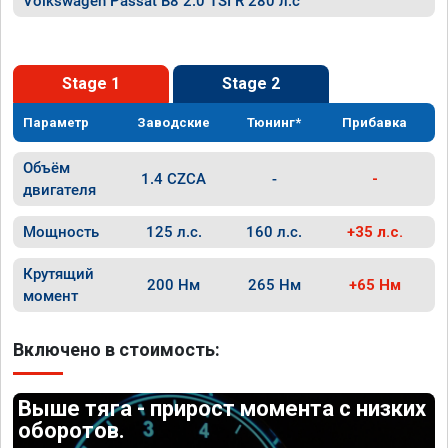
Volkswagen Passat B8 2.0 TSI R 280 л.с
Stage 1
Stage 2
Параметр
Заводские
Тюнинг*
Прибавка
Объём
1.4 CZCA
-
-
двигателя
Мощность
125 л.с.
160 л.с.
+35 л.с.
Крутящий
200 Нм
265 Нм
+65 Нм
момент
Включено в стоимость:
Выше тяга - прирост момента с низких
оборотов.