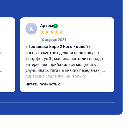
Артём
✓
А
★
★
★
★
★
10 апреля 2024
«Прошивка Евро 2 Ford Focus 3»
«Чи
о 
очень грамотно сделали прошивку на 
1-2
форд фокус 3 , машина поехали гораздо 
Маш
интереснее , прибавилась мощность , 
шта
улучшилась тяга на низких передачах , 
200
динамика стала лучше , только 
ста
позитивные эмоции , цена 
газ
Читать полностью
Чит
соответствовала заявленной , 
эла
рекомендую этот сервис
дви
пот