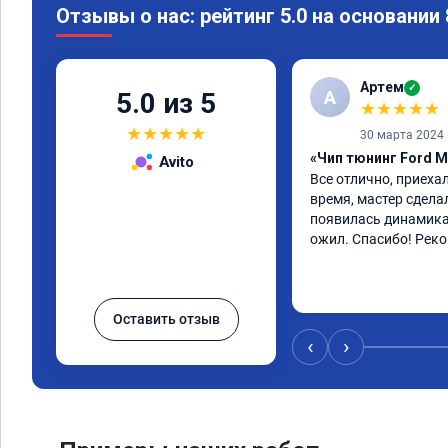
Отзывы о нас: рейтинг 5.0 на основании
Артем
✓
А
5.0 из 5
★
★
★
★
★
★
★
★
★
★
30 марта 2024
«Чип тюнинг Ford M
Avito
Все отлично, приехал
время, мастер сдела
появилась динамика
ожил. Спасибо! Рек
Оставить отзыв
‹
›