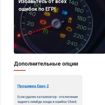
Избавьтесь от всех
ошибок по ЕГР!
Дополнительные опции
Прошивка Евро 2
Если удален катализатор - отключение
заднего лямбда зонда и ошибок Check