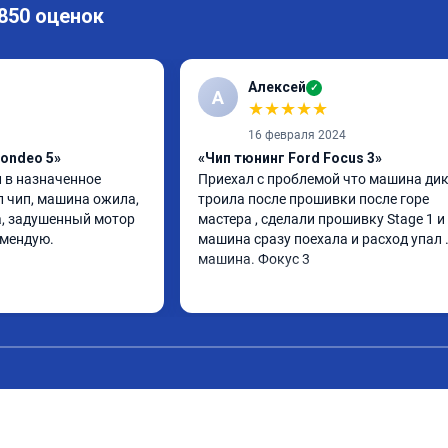
 850 оценок
Алексей
✓
А
★
★
★
★
★
16 февраля 2024
ondeo 5»
«Чип тюнинг Ford Focus 3»
 в назначенное 
Приехал с проблемой что машина дик
л чип, машина ожила, 
троила после прошивки после горе 
, задушенный мотор 
мастера , сделали прошивку Stage 1 и 
омендую.
машина сразу поехала и расход упал 
машина. Фокус 3