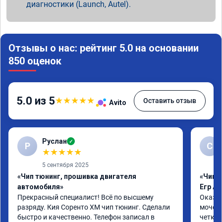
диагностики (Launch, Autel).
Отзывы о нас: рейтинг 5.0 на основании
850 оценок
5.0 из 5
★
★
★
★
★
Оставить отзыв
Avito
Руслан
✓
Р
С
★
★
★
★
★
5 сентября 2025
«Чип тюнинг, прошивка двигателя
«Чип 
автомобиля»
Егр Ad
Прекрасный специалист! Всё по высшему 
Оказал
разряду. Кия Соренто XM чип тюнинг. Сделали 
мочеви
быстро и качественно. Телефон записал в 
четко.