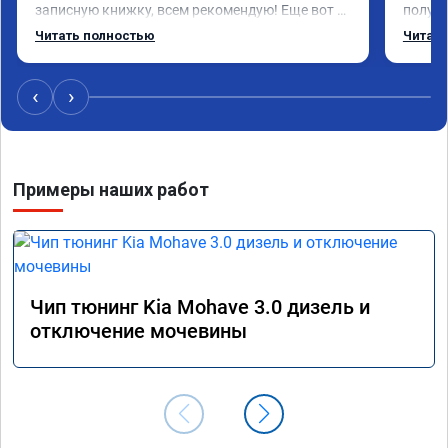
записную книжку, всем рекомендую! Еще вот 
получи
поеду в ближайшее дни брата Мазду 6 2016 год 
Доволе
Читать полностью
Читать
отгоню на чип тюнинг.
или не
‹
›
Примеры наших работ
Чип тюнинг Kia Mohave 3.0 дизель и
отключение мочевины