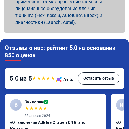
применяем только профессиональное и
лицензионное оборудование для чип
тюнинга (Flex, Kess 3, Autotuner, Bitbox) и
диагностики (Launch, Autel).
Отзывы о нас: рейтинг 5.0 на основании
850 оценок
5.0 из 5
★
★
★
★
★
Оставить отзыв
Avito
Вячеслав
✓
В
И
★
★
★
★
★
22 апреля 2024
«Отключение AdBlue Citroen C4 Grand
«Откл
Picasso»
Berlin