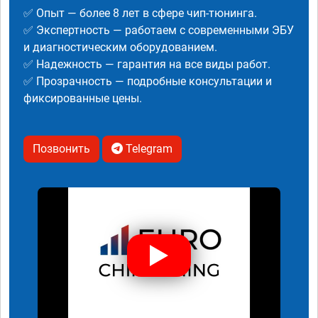
✅ Опыт — более 8 лет в сфере чип-тюнинга.
✅ Экспертность — работаем с современными ЭБУ
и диагностическим оборудованием.
✅ Надежность — гарантия на все виды работ.
✅ Прозрачность — подробные консультации и
фиксированные цены.
Позвонить
Telegram