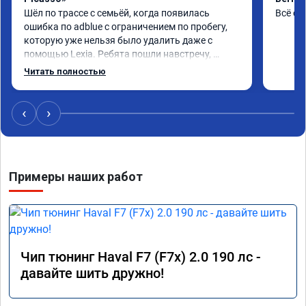
Шёл по трассе с семьёй, когда появилась 
Всё сд
ошибка по adblue с ограничением по пробегу, 
которую уже нельзя было удалить даже с 
помощью Lexia. Ребята пошли навстречу, 
оперативно приняли и за час отшили как 
Читать полностью
adblue, так и eolys. Отпуск не был сорван ))
‹
›
Примеры наших работ
Чип тюнинг Haval F7 (F7x) 2.0 190 лс -
давайте шить дружно!