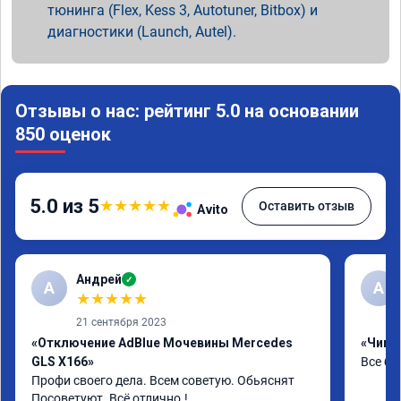
тюнинга (Flex, Kess 3, Autotuner, Bitbox) и
диагностики (Launch, Autel).
Отзывы о нас: рейтинг 5.0 на основании
850 оценок
5.0 из 5
★
★
★
★
★
Оставить отзыв
Avito
Андрей
✓
А
А
★
★
★
★
★
21 сентября 2023
«Отключение AdBlue Мочевины Mercedes
«Чип 
GLS X166»
Все бы
Профи своего дела. Всем советую. Обьяснят 
Посоветуют. Всё отлично.!