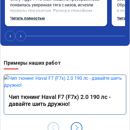
появилась уверенная тяга с низов, исчезли 
Обрати
провалы при разгоне. Расход в спокойном 
в подр
режиме даже немного снизился. Все сделали 
Приеха
Читать полностью
Читать
профессионально, с подробной консультацией. 
готово
Рекомендую всем, кто сомневается.
дали г
своё д
‹
›
Примеры наших работ
Чип тюнинг Haval F7 (F7x) 2.0 190 лс -
давайте шить дружно!