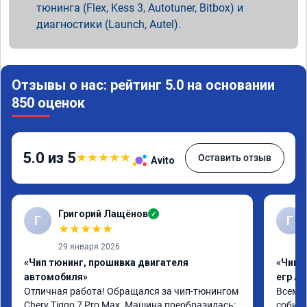
тюнинга (Flex, Kess 3, Autotuner, Bitbox) и
диагностики (Launch, Autel).
Отзывы о нас: рейтинг 5.0 на основании
850 оценок
5.0 из 5
★
★
★
★
★
Оставить отзыв
Avito
Григорий Лащёнов
✓
Г
Г
★
★
★
★
★
29 января 2026
«Чип тюнинг, прошивка двигателя
«Чип 
автомобиля»
егр Ad
Отличная работа! Обращался за чип-тюнингом 
Всем д
Chery Tiggo 7 Pro Max. Машина преобразилась: 
собира