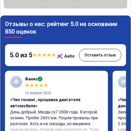
Отзывы о нас: рейтинг 5.0 на основании
850 оценок
5.0 из 5
★
★
★
★
★
Оставить отзыв
Avito
Фанис
✓
Ф
И
★
★
★
★
★
16 января 2026
«Чип тюнинг, прошивка двигателя
«Чип т
автомобиля»
динос
День добрый. Мазда сх7 2008 года. Я второй 
Заехал
хозяин. Пробег 260т/км. Пошли провалы при 
прошит
разгонах. Хоть и на секунды, но машинка 
2.0л. 
задумывалась прежде чем разогнаться. Года 4 
удивлё