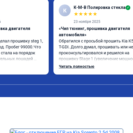
К-М-В Полировка стекла
✓
К
★
★
★
★
★
6
23 ноября 2025
ивка двигателя
«Чип тюнинг, прошивка двигателя
автомобиля»
елал прошивку steg 1, 
Обратился с просьбой прошить Kia K5 
од. Пробег 99000.Что 
T-GDI. Долго думал, прошивать или нет
стала на порядок 
проконсультировался и решился на 
тельных лошадей 
прошивку Stage 1 (увеличение мощнос
ется и 
отзывчивости с сохранением всех 
Читать полностью
ящего момента. 
функций и экологии). Машина конечно
сход, был в среднем 
стала космолетом и не получила в два
я катаюсь, держит 12-
раза больше мощности, но прибавка +
тала подпинывать при 
15% вполне ощущается, по трассе обг
аль газа более 
стали увереннее. На удивление очень 
 я очень доволен.!
понравился ECO режим на 
модифицированной прошивке - по 
отзывчивости авто больше похоже на
режим Comfort (на заводской прошивк
при этом сохранилась та самая эконо
в данном режиме - отличный способ 