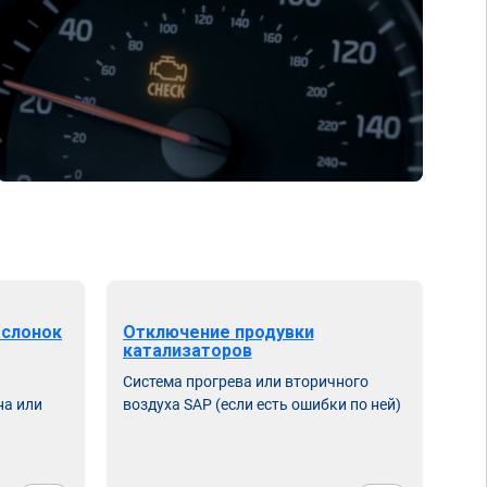
аслонок
Отключение продувки
катализаторов
Система прогрева или вторичного
на или
воздуха SAP (если есть ошибки по ней)