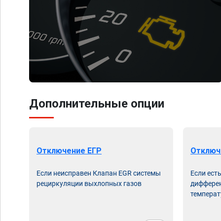
Дополнительные опции
Отключение ЕГР
Отключ
Если неисправен Клапан EGR системы
Если ест
рециркуляции выхлопных газов
дифферен
температ