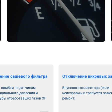
ение сажевого фильтра
Отключение вихревых з
ь ошибки по датчикам
Впускного коллектора (если
циального давления и
неисправны и требуется заме
уры отработавших газов ОГ
ремонт)