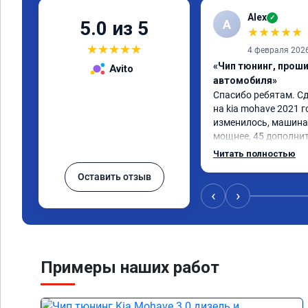
Alex
✓
A
5.0 из 5
★
★
★
★
★
★
★
★
★
★
4 февраля 202
«Чип тюнинг, прош
Avito
автомобиля»
Спасибо ребятам. Сд
на kia mohave 2021 г
изменилось, машина 
мощнее, 45 дополни
существенно чувству
Читать полностью
соответственно крут
Оставить отзыв
Значительно упал ра
15 город, уже три дн
‹
›
12.5. Коробка перес
наборе скорости. Пед
отзывчевее. В целом,
Примеры наших работ