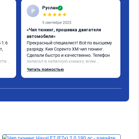
Руслан
✓
Р
С
★
★
★
★
★
5 сентября 2025
«Чип тюнинг, прошивка двигателя
«Чи
автомобиля»
отк
1.6 
Прекрасный специалист! Всё по высшему 
Ока
, 
разряду. Кия Соренто XM чип тюнинг. 
моч
Сделали быстро и качественно. Телефон 
быс
ти и 
записал в записную книжку, всем 
дов
рекомендую! Еще вот поеду в ближайшее 
отл
Читать полностью
Чит
 не 
дни брата Мазду 6 2016 год отгоню на чип 
Кто
 
тюнинг.
Одн
- 
оны 
 
е) 
мия 