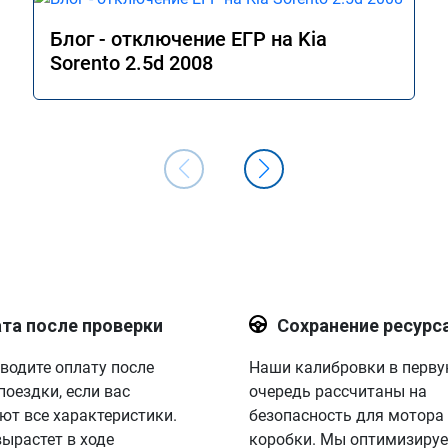
сэкономить топливо, когда нет 
необходимости давать "тапок в пол". В
Блог - отключение ЕГР на Kia
общем и целом прошивкой доволен, 
Sorento 2.5d 2008
отличный результат. Рекомендую 
однозначно! Сертификат № А011094
та после проверки
Сохранение ресурс
водите оплату после
Наши калибровки в перв
поездки, если вас
очередь рассчитаны на
ют все характеристики.
безопасность для мотора
вырастет в ходе
коробки. Мы оптимизируе