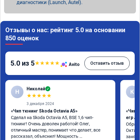
диагностики (Launch, Autel).
Отзывы о нас: рейтинг 5.0 на основании
850 оценок
5.0 из 5
★
★
★
★
★
Оставить отзыв
Avito
Николай
✓
Н
К
★
★
★
★
★
3 декабря 2024
«Чип тюнинг Skoda Octavia A5»
«Чип 
Сделал на Skoda Octavia A5, BSE 1,6 чип-
егр Ad
тюнинг! Очень доволен работой! Олег, 
Обрати
отличный мастер, понимает что делает, все 
Октави
рассказал, объяснил! Мощность 
заняла