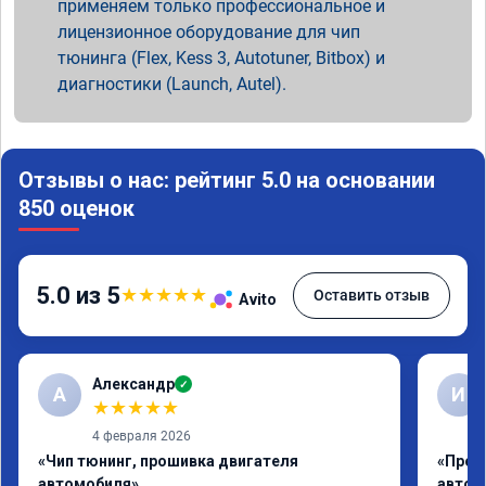
применяем только профессиональное и
лицензионное оборудование для чип
тюнинга (Flex, Kess 3, Autotuner, Bitbox) и
диагностики (Launch, Autel).
Отзывы о нас: рейтинг 5.0 на основании
850 оценок
5.0 из 5
★
★
★
★
★
Оставить отзыв
Avito
Александр
✓
А
И
★
★
★
★
★
4 февраля 2026
«Чип тюнинг, прошивка двигателя
«Проф
автомобиля»
автом