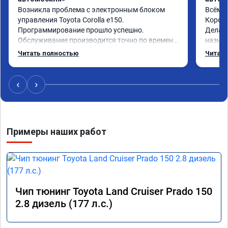
Возникла проблема с электронным блоком 
Всём з
управления Toyota Corolla e150. 
Королл
Программирование прошло успешно. 
Делал 
Обслуживание производится точно по времени 
назнач
записи, без задержек. Работой сервиса 
резуль
Читать полностью
Читать
доволен.
‹
›
Примеры наших работ
Чип тюнинг Toyota Land Cruiser Prado 150
2.8 дизель (177 л.с.)