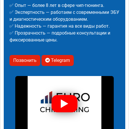
✅ Опыт — более 8 лет в сфере чип-тюнинга.
✅ Экспертность — работаем с современными ЭБУ
и диагностическим оборудованием.
✅ Надежность — гарантия на все виды работ.
✅ Прозрачность — подробные консультации и
фиксированные цены.
Позвонить
Telegram