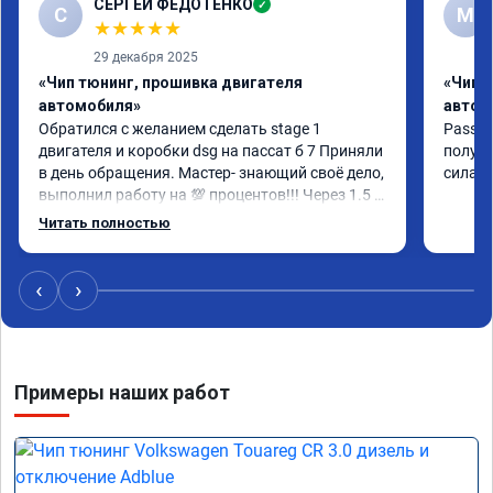
СЕРГЕЙ ФЕДОТЕНКО
✓
С
M
★
★
★
★
★
29 декабря 2025
«Чип тюнинг, прошивка двигателя
«Чип 
автомобиля»
автом
Обратился с желанием сделать stage 1 
Passat 
двигателя и коробки dsg на пассат б 7 Приняли 
получи
в день обращения. Мастер- знающий своё дело, 
сила, 
выполнил работу на 💯 процентов!!! Через 1.5 
часа (время на прошивку) машину не узнать!!! 
Читать полностью
Всё как обещано!!! Выдан сертификат на 
прошивку А 011851 . Рекомендую!!!
‹
›
Примеры наших работ