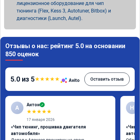
лицензионное оборудование для чип
тюнинга (Flex, Kess 3, Autotuner, Bitbox) и
диагностики (Launch, Autel).
Отзывы о нас: рейтинг 5.0 на основании
850 оценок
5.0 из 5
★
★
★
★
★
Оставить отзыв
Avito
Антон
✓
А
Н
★
★
★
★
★
17 января 2026
«Чип тюнинг, прошивка двигателя
«Чип 
автомобиля»
автом
Делал у Алексея прошивку на свою 
Обрати