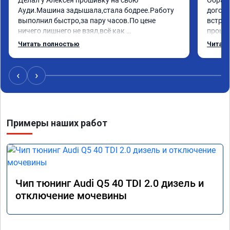
Ауди.Машина задышала,стала бодрее.Работу 
догово
выполнил быстро,за пару часов.По цене 
встрет
ничего лишнего не взял,всё как 
прошил
договаривались заранее.После работы 
Арман 
Читать полностью
Читать
возникали вопросы,всегда консультировал и 
летела
был на связи.Теперь знаю,куда ехать в случае 
Арману
поломки авто.Однозначно рекомендую 
машина
‹
›
Алексея как грамотного специалиста!
вам!!!!!
Примеры наших работ
Чип тюнинг Audi Q5 40 TDI 2.0 дизель и
отключение мочевины