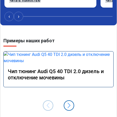
Читать полностью
Читать
возникали вопросы,всегда консультировал и 
летела
был на связи.Теперь знаю,куда ехать в случае 
Арману
поломки авто.Однозначно рекомендую 
машина
‹
›
Алексея как грамотного специалиста!
вам!!!!!
Примеры наших работ
Чип тюнинг Audi Q5 40 TDI 2.0 дизель и
отключение мочевины