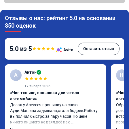
Отзывы о нас: рейтинг 5.0 на основании
850 оценок
5.0 из 5
★
★
★
★
★
Оставить отзыв
Avito
Антон
✓
А
Н
★
★
★
★
★
17 января 2026
«Чип тюнинг, прошивка двигателя
«Чип 
автомобиля»
автом
Делал у Алексея прошивку на свою 
Обрати
Ауди.Машина задышала,стала бодрее.Работу 
догово
выполнил быстро,за пару часов.По цене 
встрет
ничего лишнего не взял,всё как 
прошил
договаривались заранее.После работы 
Арман 