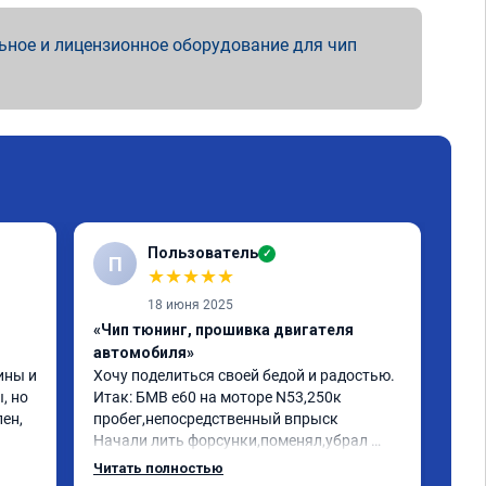
ьное и лицензионное оборудование для чип
Пользователь
✓
П
★
★
★
★
★
18 июня 2025
«Чип тюнинг, прошивка двигателя
«Чи
автомобиля»
отк
ны и 
Хочу поделиться своей бедой и радостью.

БМВ
 но 
Итак: БМВ е60 на моторе N53,250к 
отк
ен, 
пробег,непосредственный впрыск

Авт
Начали лить форсунки,поменял,убрал 
дин
катализаторы,обратился к одному 
отк
Читать полностью
Чит
кренделю прошить на евро 2,машина 
мот