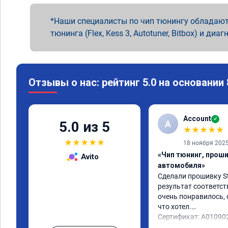
Наши специалисты по чип тюнингу обладают
тюнинга (Flex, Kess 3, Autotuner, Bitbox) и диаг
Отзывы о нас: рейтинг 5.0 на основании
Account
✓
A
5.0 из 5
★
★
★
★
★
★
★
★
★
★
18 ноября 202
«Чип тюнинг, прош
Avito
автомобиля»
Сделали прошивку Sta
результат соответст
очень понравилось, с
что хотел.

Сертификат: A01090