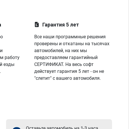
другое,менял всё что говорили,но никто 
так и не догадался до правды,а эти 
мастера просто смотрела на показания на 
лаунче увидели что не так с машино!
а
Гарантия 5 лет
покатался,понаблюдал,радуюсь,заехал к 
парням,они бесплатно подключили 
ую
Все наши программные решения
диагностику,глянули что всё нормально и 
я поехал радостный,записавшись к ним 
проверены и откатаны на тысячах
же на чип тюнинг,парни вы лучшие!
 и
автомобилей, на них мы
спасибо вашей команде за отличную 
м работу
предоставляем гарантийный
работу,сервис отличный, рекомендую!
й езды
СЕРТИФИКАТ. На весь софт
всем добра)
.
действует гарантия 5 лет - он не
"слетит" с вашего автомобиля.
Оставьте автомобиль на 1-3 часа