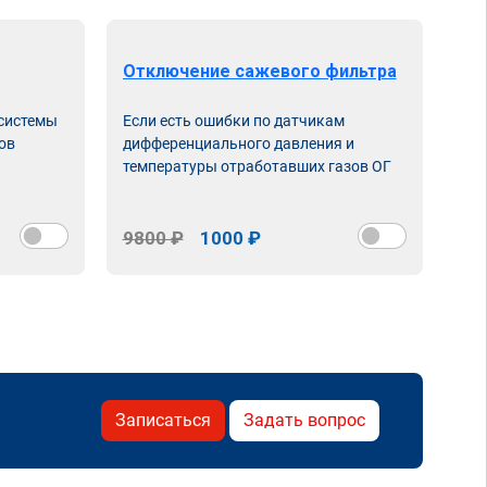
Отключение сажевого фильтра
От
 системы
Если есть ошибки по датчикам
Впу
ов
дифференциального давления и
неи
температуры отработавших газов ОГ
9800 ₽
1000 ₽
98
Записаться
Задать вопрос