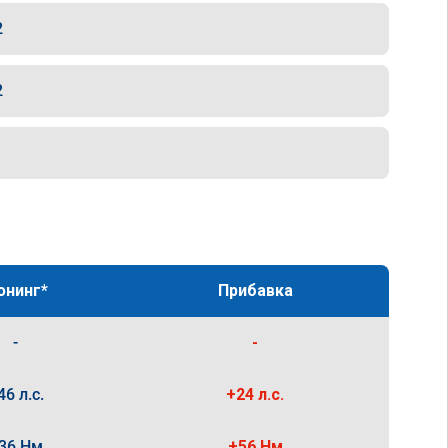
2
2
юнинг*
Прибавка
-
-
46 л.с.
+24 л.с.
36 Нм
+56 Нм