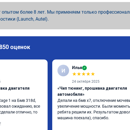
 опытом более 8 лет. Мы применяем только профессионал
ностики (Launch, Autel).
 850 оценок
Илья
✓
И
★
★
★
★
★
5
24 октября 2025
ивка двигателя
«Чип тюнинг, прошивка двигателя
автомобиля»
ge 1 на Бмв 318d, 
Делали на бмв х7, отключение мочеви
вовал ожиданию, все 
увеличение мощности. Были моменты,
делали отлично, то 
ребята решили их. Результатом довол
машина поехала), спасибо.
2